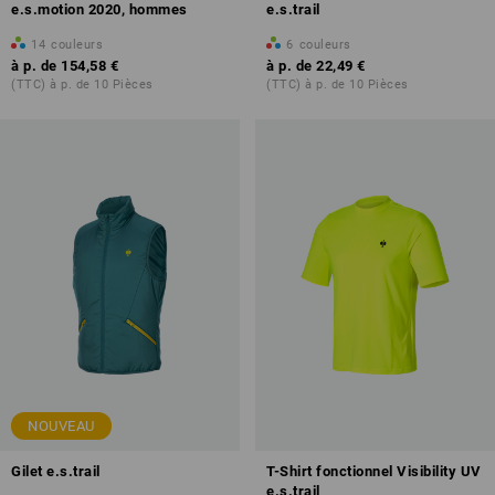
e.s.motion 2020, hommes
e.s.trail
14
couleurs
6
couleurs
à p. de
154,58 €
à p. de
22,49 €
(TTC) à p. de 10 Pièces
(TTC) à p. de 10 Pièces
NOUVEAU
Gilet e.s.trail
T-Shirt fonctionnel Visibility UV
e.s.trail