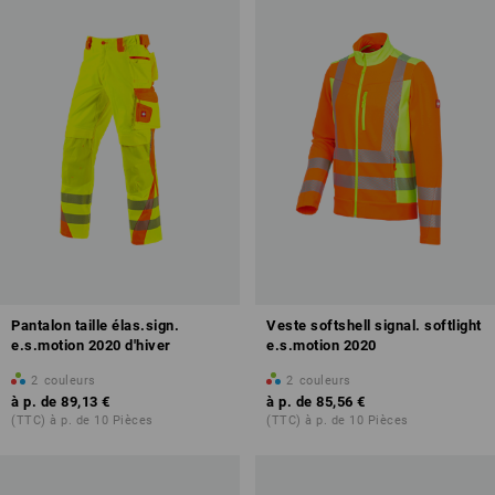
Pantalon taille élas.sign.
Veste softshell signal. softlight
e.s.motion 2020 d'hiver
e.s.motion 2020
2
couleurs
2
couleurs
à p. de
89,13 €
à p. de
85,56 €
(TTC) à p. de 10 Pièces
(TTC) à p. de 10 Pièces