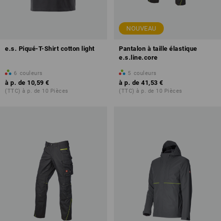
NOUVEAU
e.s. Piqué-T-Shirt cotton light
Pantalon à taille élastique
e.s.line.core
6
couleurs
5
couleurs
à p. de
10,59 €
à p. de
41,53 €
(TTC) à p. de 10 Pièces
(TTC) à p. de 10 Pièces