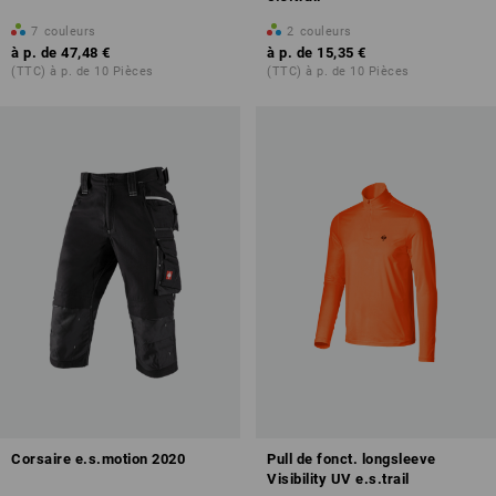
7
couleurs
2
couleurs
à p. de
47,48 €
à p. de
15,35 €
(TTC) à p. de 10 Pièces
(TTC) à p. de 10 Pièces
Corsaire e.s.motion 2020
Pull de fonct. longsleeve
Visibility UV e.s.trail