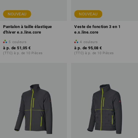
NOUVEAU
NOUVEAU
Pantalon à taille élastique
Veste de fonction 3 en 1
d'hiver e.s.line.core
e.s.line.core
5
couleurs
4
couleurs
à p. de
51,05 €
à p. de
95,08 €
(TTC) à p. de 10 Pièces
(TTC) à p. de 10 Pièces