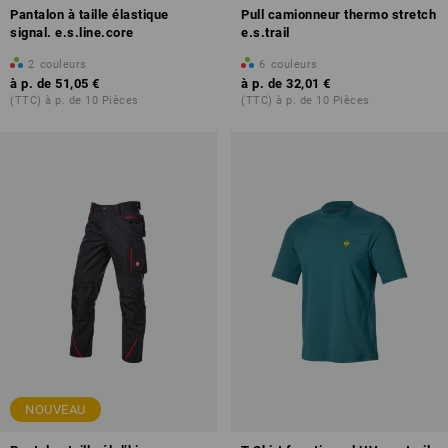
Pantalon à taille élastique
Pull camionneur thermo stretch
signal. e.s.line.core
e.s.trail
2
couleurs
6
couleurs
à p. de
51,05 €
à p. de
32,01 €
(TTC) à p. de 10 Pièces
(TTC) à p. de 10 Pièces
NOUVEAU