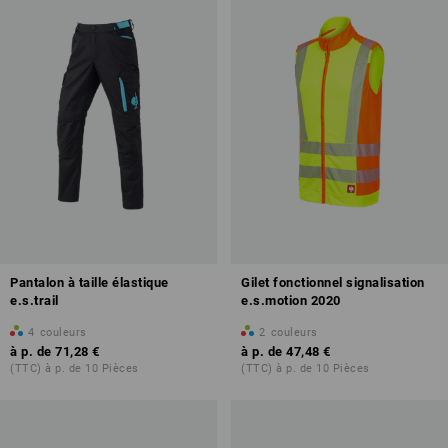
Pantalon à taille élastique
Gilet fonctionnel signalisation
e.s.trail
e.s.motion 2020
4
couleurs
2
couleurs
à p. de
71,28 €
à p. de
47,48 €
(TTC) à p. de 10 Pièces
(TTC) à p. de 10 Pièces