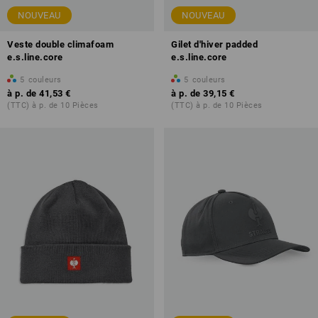
NOUVEAU
NOUVEAU
Veste double climafoam
Gilet d'hiver padded
e.s.line.core
e.s.line.core
5
couleurs
5
couleurs
à p. de
41,53 €
à p. de
39,15 €
(TTC) à p. de 10 Pièces
(TTC) à p. de 10 Pièces