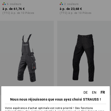
6
couleurs
2
couleurs
à p. de
61,76 €
à p. de
23,68 €
(TTC) à p. de 10 Pièces
(TTC) à p. de 10 Pièces
FR
DE
EN
Nous nous réjouissons que vous ayez choisi STRAUSS !
Salopette corsaire e.s.motion
Pantalon de fonction hybride
2020
e.s.trail
Votre expérience d'achat optimale est notre priorité ! Des fonctions