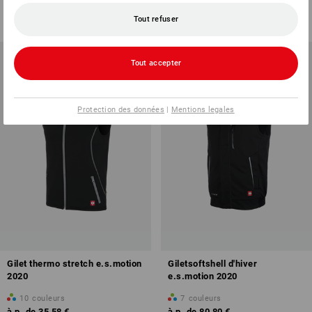
à p. de
47,48 €
à p. de
65,33 €
Tout refuser
(TTC) à p. de 10 Pièces
(TTC) à p. de 10 Pièces
Tout accepter
Protection des données
|
Mentions legales
Gilet thermo stretch e.s.motion
Giletsoftshell d'hiver
2020
e.s.motion 2020
10
couleurs
7
couleurs
à p. de
35,58 €
à p. de
80,80 €