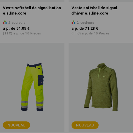
Veste softshell de signalisation
Veste softshell de signal.
e.s.line.core
d'hiver e.s.line.core
2
couleurs
2
couleurs
à p. de
51,05 €
à p. de
71,28 €
(TTC) à p. de 10 Pièces
(TTC) à p. de 10 Pièces
NOUVEAU
NOUVEAU