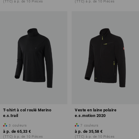
(TTC) à p. de 10 Pièces
(TTC) à p. de 10 Pièces
T-shirt à col roulé Merino
Veste en laine polaire
e.s.trail
e.s.motion 2020
3
couleurs
7
couleurs
à p. de
65,33 €
à p. de
35,58 €
(TTC) à p. de 10 Pièces
(TTC) à p. de 10 Pièces