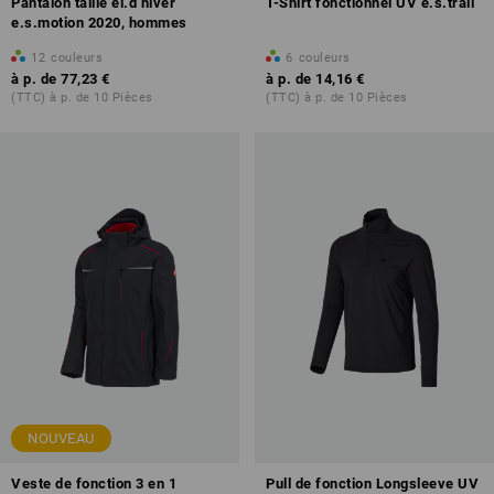
Pantalon taille él.d’hiver
T-Shirt fonctionnel UV e.s.trail
e.s.motion 2020, hommes
12
couleurs
6
couleurs
à p. de
77,23 €
à p. de
14,16 €
(TTC) à p. de 10 Pièces
(TTC) à p. de 10 Pièces
NOUVEAU
Veste de fonction 3 en 1
Pull de fonction Longsleeve UV