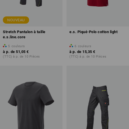
NOUVEAU
Stretch Pantalon à taille
e.s. Piqué-Polo cotton light
e.s.line.core
5
couleurs
6
couleurs
à p. de
51,05 €
à p. de
15,35 €
(TTC) à p. de 10 Pièces
(TTC) à p. de 10 Pièces