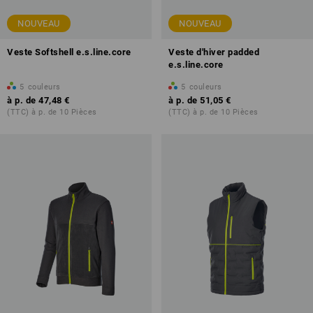
NOUVEAU
NOUVEAU
Veste Softshell e.s.line.core
Veste d'hiver padded
e.s.line.core
5
couleurs
5
couleurs
à p. de
47,48 €
à p. de
51,05 €
(TTC) à p. de 10 Pièces
(TTC) à p. de 10 Pièces