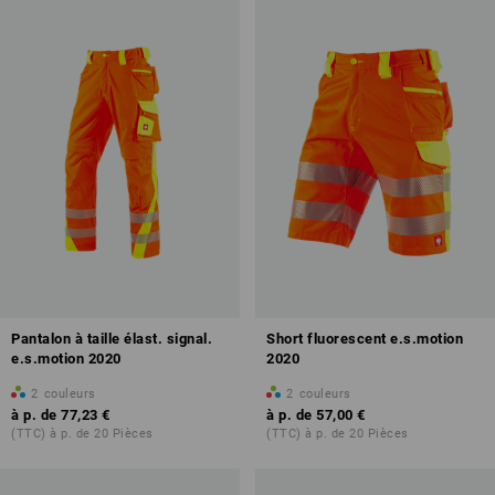
Pantalon à taille élast. signal.
Short fluorescent e.s.motion
e.s.motion 2020
2020
2
couleurs
2
couleurs
à p. de
77,23 €
à p. de
57,00 €
(TTC) à p. de 20 Pièces
(TTC) à p. de 20 Pièces