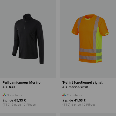
Pull camionneur Merino
T-shirt fonctionnel signal.
e.s.trail
e.s.motion 2020
3
couleurs
2
couleurs
à p. de
65,33 €
à p. de
41,53 €
(TTC) à p. de 10 Pièces
(TTC) à p. de 10 Pièces