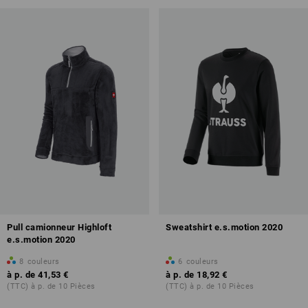
Pull camionneur Highloft
Sweatshirt e.s.motion 2020
e.s.motion 2020
8
couleurs
6
couleurs
à p. de
41,53 €
à p. de
18,92 €
(TTC) à p. de 10 Pièces
(TTC) à p. de 10 Pièces