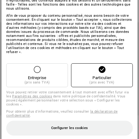
irréprochables, des contenus adaptés à vos besoins et un déroulement sans
5
couleurs
6
couleurs
faille - Telles sont les fonctions des cookies et des autres technologies que
à p. de
71,28 €
à p. de
59,38 €
nous utilisons.
(TTC) à p. de 10 Pièces
(TTC) à p. de 10 Pièces
Afin de vous proposer du contenu personnalisé, nous avons besoin de votre
consentement. En cliquant sur le bouton « Tout accepter », nous collecterons
des informations sur vos interactions sur notre site via des cookies et
d'autres méthodes (y compris des procédés basés sur l'IA), ainsi que des
données issues du processus de commande. Nous utiliserons ces données
notamment aux fins suivantes : offres et publicités personnalisées,
recommandations de produits ciblées, études de marché, et mesure des
publicités et contenus. Si vous ne le souhaitez pas, vous pouvez refuser
l'utilisation de ces cookies et méthodes en cliquant sur le bouton « Tout
refuser ».
Entreprise
Particulier
(prix sans TVA)
(prix avec TVA)
Vous pouvez retirer votre consentement à tout moment avec effet futur via
les
Paramètres des cookies
dans notre politique de confidentialité. Vous
pouvez également personnaliser votre sélection sous « Configurer les
cookies ».
Pour obtenir plus d'informations, veuillez consulter
la déclaration de
confidentialité
.
Pantalon de pluie e.s.motion
Veste de pluie e.s.motion 2020
2020 superflex
superflex
Configurer les cookies
8
couleurs
8
couleurs