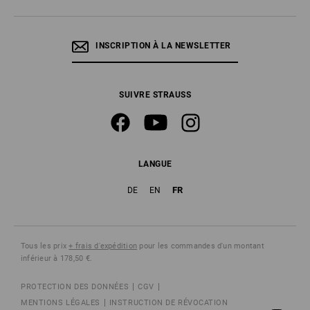
INSCRIPTION À LA NEWSLETTER
SUIVRE STRAUSS
LANGUE
FR
DE
EN
Tous les prix
+ frais d'expédition
pour les commandes d'un montant
inférieur à 178,50 €.
PROTECTION DES DONNÉES
CGV
MENTIONS LÉGALES
INSTRUCTION DE RÉVOCATION