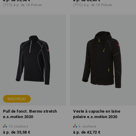
(TTC) à p. de 10 Pièces
(TTC) à p. de 10 Pièces
NOUVEAU
Pull de fonct. thermo stretch
Veste à capuche en laine
e.s.motion 2020
polaire e.s.motion 2020
13
couleurs
6
couleurs
à p. de
35,58 €
à p. de
42,72 €