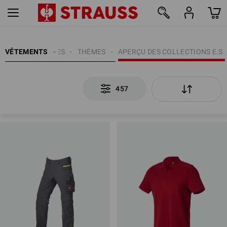
457
VÊTEMENTS
HOMMES
THÈMES
APERÇU DES COLLECTIONS E.S.
457