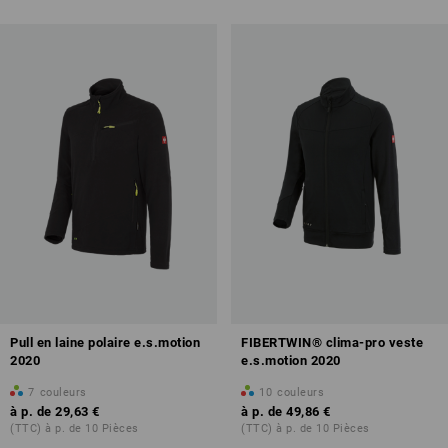
Pull en laine polaire e.s.motion
FIBERTWIN® clima-pro veste
2020
e.s.motion 2020
7
couleurs
10
couleurs
à p. de
29,63 €
à p. de
49,86 €
(TTC) à p. de 10 Pièces
(TTC) à p. de 10 Pièces