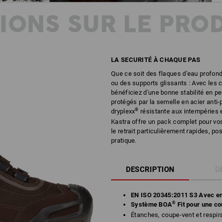
IONS SUR LE PRO
LA SECURITÉ À CHAQUE PAS
Que ce soit des flaques d'eau profond
ou des supports glissants : Avec les 
bénéficiez d'une bonne stabilité en 
protégés par la semelle en acier ant
®
dryplexx
résistante aux intempéries e
Kastra offre un pack complet pour vos
le retrait particulièrement rapides, p
pratique.
DESCRIPTION
D
EN ISO 20345:2011 S3 Avec em
®
Système BOA
Fit pour une co
Étanches, coupe-vent et respi