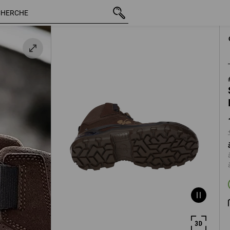
/
TTC
139,11 €
40
+ frais d'expédit