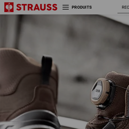
PRODUITS
S3 Chaussures hautes de
marron 
sécurité e.s.Kastra II mid
noisette