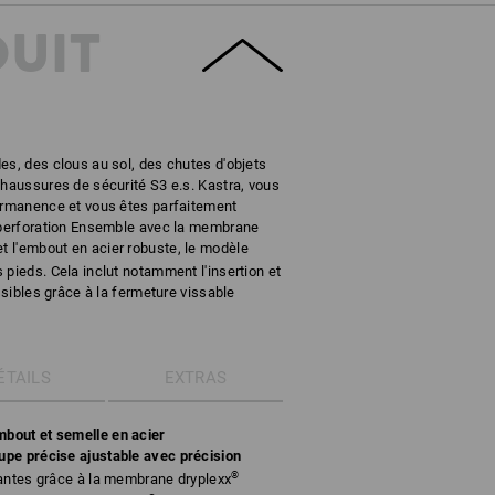
DUIT
es, des clous au sol, des chutes d'objets
chaussures de sécurité S3 e.s. Kastra, vous
permanence et vous êtes parfaitement
i-perforation Ensemble avec la membrane
t l'embout en acier robuste, le modèle
 pieds. Cela inclut notamment l'insertion et
ossibles grâce à la fermeture vissable
ÉTAILS
EXTRAS
bout et semelle en acier
upe précise ajustable avec précision
®
rantes grâce à la membrane dryplexx