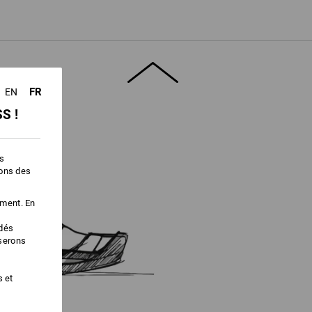
ficacement vers l'extérieur qu'en combinant
 chaussures respirantes. C'est ainsi que
té.
" pour obtenir plus d'informations.
FR
EN
S !
es
ions des
ement. En
édés
iserons
s et