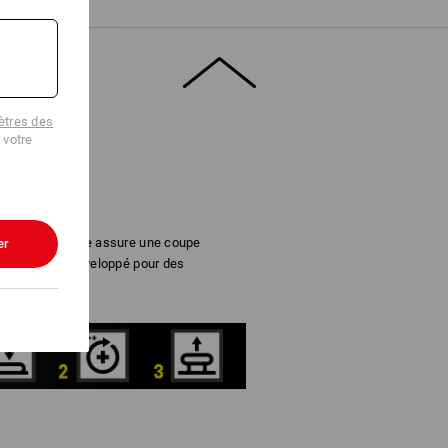
tres des
 votre
ermeture rotative assure une coupe
er
®
. BOA
a été développé pour des