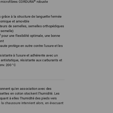
®
 microfibres CORDURA
robuste
es grâce à la structure de languette fermée
atomique et amovible
rteurs de semelles, semelles orthopédiques
 semelle)
®
pour une flexibilité optimale, une bonne
ent
 haute protège en outre contre l'usure et les
istante à l'usure et adhérente avec un
 antistatique, résistante aux carburants et
env. 200 °C
4
onnent qu'en association avec des
settes en coton stockent l'humidité. Les
uant à elles l'humidité des pieds vers
 la chaussure intervient alors, en évacuant
ssure. Le principe des chaussures
ec des chaussettes respirantes. La