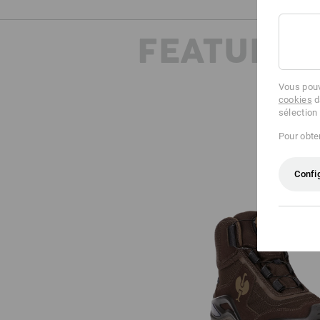
FEATURES
Vous pouv
cookies
d
sélection
Pour obten
Confi