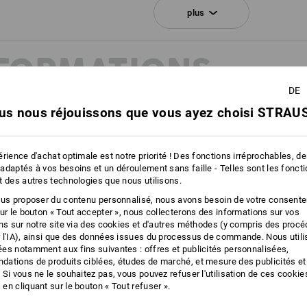
transpiration ne peut être évacuée ef
plus
des chaussettes fonctionnelles et des
fonctionne le principe de la respirabili
NFORMATIONS
Cliquez sur le bouton "Fiche technique
DE
us nous réjouissons que vous ayez choisi STRAUS
Fiches techniques
ION
rience d'achat optimale est notre priorité ! Des fonctions irréprochables, d
adaptés à vos besoins et un déroulement sans faille - Telles sont les fonct
20345:2022 et EN ISO
t des autres technologies que nous utilisons.
nouvelles classes de protection,
stiques des chaussures de
ous proposer du contenu personnalisé, nous avons besoin de votre consent
sur le bouton « Tout accepter », nous collecterons des informations sur vos
s trouverez plus d'informations à
ons sur notre site via des cookies et d'autres méthodes (y compris des proc
 l'IA), ainsi que des données issues du processus de commande. Nous util
es notamment aux fins suivantes : offres et publicités personnalisées,
ations de produits ciblées, études de marché, et mesure des publicités et
 Si vous ne le souhaitez pas, vous pouvez refuser l'utilisation de ces cookie
en cliquant sur le bouton « Tout refuser ».