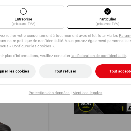
Entreprise
Particulier
(prix sans TVA)
(prix avec TVA)
ez retirer votre consentement à tout moment avec effet futur via les
Paramè
ans notre politique de confidentialité. Vous pouvez également personnaliser
 sous « Configurer les cookies ».
ir plus d'informations, veuillez consulter
la déclaration de confidentialité
.
DIAL IN!
®
Le système BOA
Fit avec une f
gurer les cookies
Tout refuser
Tout accept
précise ajustable avec précision
performances sans compromis.
Protection des données
|
Mentions legales