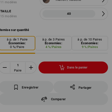
11 modèles
TAILLE
40
15 modèles
Remise sur quantité
à p. de 1 Paire
à p. de 3 Paires
à p. de 10 Paires
Économies:
Économies:
Économies:
0
%/
Paire
4
%/
Paires
9
%/
Paires
Dans le panier
Paire
Enregistrer
Partager
Comparer