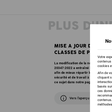
PLUS D'I
No
MISE A JOUR DES
CLASSES DE PROTECT
Votre expé
contenus 
La modification de la norme EN ISO 
cookies e
20347:2022 a entraîné la création de 
afin de mieux répartir les caractéri
Afin de v
cliquant 
sécurité et de travail à l'avenir. Vou
interacti
ce sujet dans notre page d'aperçu.
basés sur
ces donné
recommand
Vers l'aperçu
contenus.
méthodes 