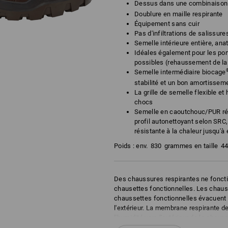
Dessus dans une combinaison
Doublure en maille respirante
Équipement sans cuir
Pas d'infiltrations de salissur
Semelle intérieure entière, an
Idéales également pour les po
possibles (rehaussement de la
Semelle intermédiaire biocage
stabilité et un bon amortissem
La grille de semelle flexible et
chocs
Semelle en caoutchouc/PUR rés
profil autonettoyant selon SRC,
résistante à la chaleur jusqu'à 
Poids : env.
830
grammes en taille
4
Des chaussures respirantes ne foncti
chausettes fonctionnelles. Les chaus
chaussettes fonctionnelles évacuent q
l'extérieur. La membrane respirante de
l'humidité vers l'extérieur de la chau
respirantes ne fonctionne donc qu'av