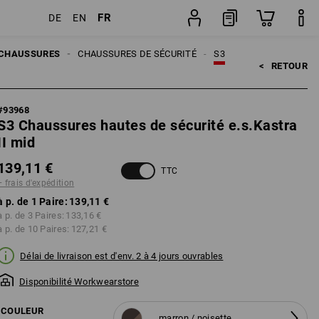
FR
DE
EN
ion
Paire
CHAUSSURES
CHAUSSURES DE SÉCURITÉ
S3
<   
RETOUR
#
93968
S3 Chaussures hautes de sécurité e.s.Kastra
II mid
139,11 €
TTC
+ frais d'expédition
à p. de 1 Paire:
139,11 €
à p. de 3 Paires:
133,16 €
à p. de 10 Paires:
127,21 €
Délai de livraison est d'env. 2 à 4 jours ouvrables
Disponibilité Workwearstore
COULEUR
marron / noisette