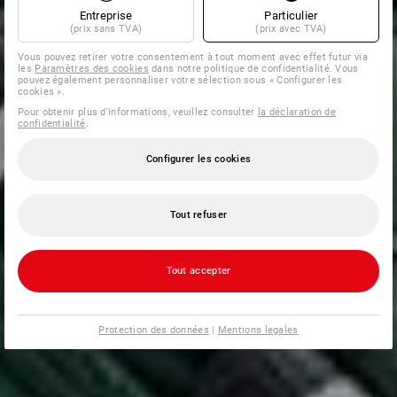
Entreprise
Particulier
(prix sans TVA)
(prix avec TVA)
Vous pouvez retirer votre consentement à tout moment avec effet futur via
les
Paramètres des cookies
dans notre politique de confidentialité. Vous
pouvez également personnaliser votre sélection sous « Configurer les
cookies ».
Pour obtenir plus d'informations, veuillez consulter
la déclaration de
confidentialité
.
Configurer les cookies
Tout refuser
Tout accepter
Protection des données
|
Mentions legales