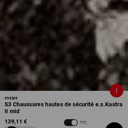
#
93389
S3 Chaussures hautes de sécurité e.s.Kastra
II mid
139,11 €
TTC
+ frais d'expédition