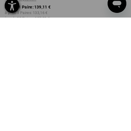
à p. de 1 Paire:
139,11 €
à p. de 3 Paires:
133,16 €
à p. de 10 Paires:
127,21 €
Délai de livraison est d'env.
Disponibilité Workwearstore
2 à 4 jours ouvrables
COULEUR
TAILLE
40
choisir
choisir
vert / jaune fluo
Remise sur quantité
à p. de 1 Paire
à p. de 3 Paires
à p. de 10 Paires
Économies:
Économies:
Économies:
0
%/
Paire
4
%/
Paires
9
%/
Paires