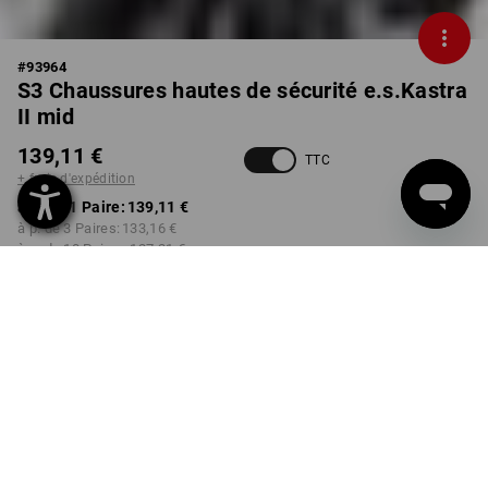
#
93964
S3 Chaussures hautes de sécurité e.s.Kastra
II mid
139,11 €
TTC
+ frais d'expédition
à p. de 1 Paire:
139,11 €
à p. de 3 Paires:
133,16 €
à p. de 10 Paires:
127,21 €
Délai de livraison est d'env.
Disponibilité Workwearstore
2 à 4 jours ouvrables
COULEUR
TAILLE
36
choisir
choisir
noir