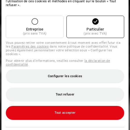
l'utilisation de ces cookies et méthodes en cliquant sur le bouton « Tout
refuser ».
Entreprise
Particulier
(prix sans TVA)
(prix avec TVA)
Vous pouvez retirer votre consentement à tout moment avec effet futur via
les
Paramètres des cookies
dans notre politique de confidentialité. Vous
pouvez également personnaliser votre sélection sous « Configurer les
cookies ».
Pour obtenir plus d'informations, veuillez consulter
la déclaration de
confidentialité
.
Configurer les cookies
Tout refuser
Tout accepter