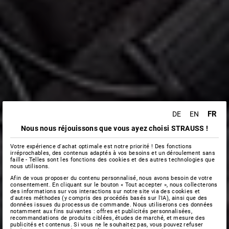
FR
DE
EN
Nous nous réjouissons que vous ayez choisi STRAUSS !
Votre expérience d'achat optimale est notre priorité ! Des fonctions
irréprochables, des contenus adaptés à vos besoins et un déroulement sans
faille - Telles sont les fonctions des cookies et des autres technologies que
nous utilisons.
Afin de vous proposer du contenu personnalisé, nous avons besoin de votre
consentement. En cliquant sur le bouton « Tout accepter », nous collecterons
des informations sur vos interactions sur notre site via des cookies et
d'autres méthodes (y compris des procédés basés sur l'IA), ainsi que des
données issues du processus de commande. Nous utiliserons ces données
notamment aux fins suivantes : offres et publicités personnalisées,
recommandations de produits ciblées, études de marché, et mesure des
publicités et contenus. Si vous ne le souhaitez pas, vous pouvez refuser