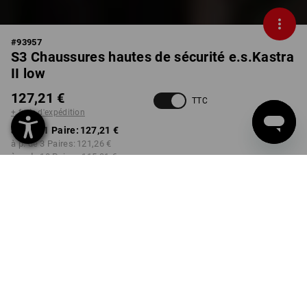
#
93957
S3 Chaussures hautes de sécurité e.s.Kastra
II low
127,21 €
TTC
+ frais d'expédition
à p. de 1 Paire:
127,21 €
à p. de 3 Paires:
121,26 €
à p. de 10 Paires:
115,31 €
Délai de livraison est d'env.
Disponibilité Workwearstore
2 à 4 jours ouvrables
COULEUR
TAILLE
40
choisir
choisir
vert / vert d'eau