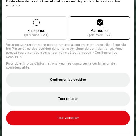
l'utilisation de ces cookies et méthodes en cliquant sur le bouton « Tout
refuser ».
Entreprise
Particulier
(prix sans TVA)
(prix avec TVA)
Vous pouvez retirer votre consentement à tout moment avec effet futur via
les
Paramètres des cookies
dans notre politique de confidentialité. Vous
pouvez également personnaliser votre sélection sous « Configurer les
cookies ».
Pour obtenir plus d'informations, veuillez consulter
la déclaration de
confidentialité
.
Configurer les cookies
Tout refuser
Tout accepter