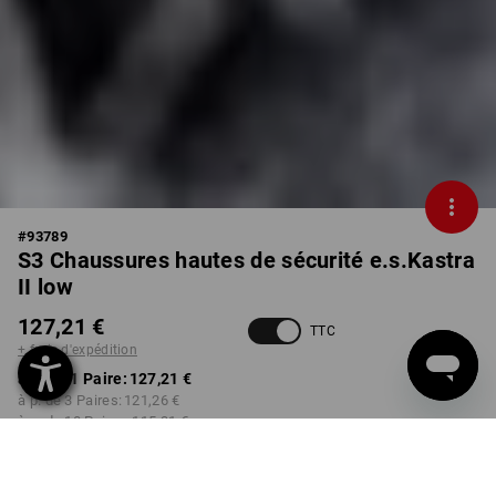
#
93789
S3 Chaussures hautes de sécurité e.s.Kastra
II low
127,21 €
TTC
+ frais d'expédition
à p. de 1 Paire:
127,21 €
à p. de 3 Paires:
121,26 €
à p. de 10 Paires:
115,31 €
Délai de livraison est d'env.
Disponibilité Workwearstore
9 à 11 jours ouvrables