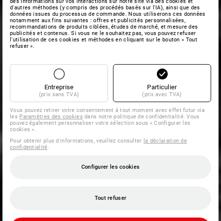
des informations sur vos interactions sur notre site via des cookies et
d'autres méthodes (y compris des procédés basés sur l'IA), ainsi que des
données issues du processus de commande. Nous utiliserons ces données
notamment aux fins suivantes : offres et publicités personnalisées,
recommandations de produits ciblées, études de marché, et mesure des
publicités et contenus. Si vous ne le souhaitez pas, vous pouvez refuser
l'utilisation de ces cookies et méthodes en cliquant sur le bouton « Tout
refuser ».
Entreprise
Particulier
(prix sans TVA)
(prix avec TVA)
Vous pouvez retirer votre consentement à tout moment avec effet futur via
les
Paramètres des cookies
dans notre politique de confidentialité. Vous
pouvez également personnaliser votre sélection sous « Configurer les
cookies ».
Pour obtenir plus d'informations, veuillez consulter
la déclaration de
confidentialité
.
Configurer les cookies
Tout refuser