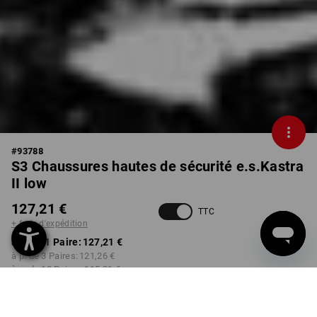
#
93788
S3 Chaussures hautes de sécurité e.s.Kastra
II low
127,21 €
TTC
+ frais d'expédition
à p. de 1 Paire:
127,21 €
à p. de 3 Paires:
121,26 €
à p. de 10 Paires:
115,31 €
Délai de livraison est d'env.
Disponibilité Workwearstore
2 à 4 jours ouvrables