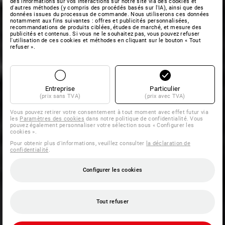
des informations sur vos interactions sur notre site via des cookies et
d'autres méthodes (y compris des procédés basés sur l'IA), ainsi que des
données issues du processus de commande. Nous utiliserons ces données
notamment aux fins suivantes : offres et publicités personnalisées,
recommandations de produits ciblées, études de marché, et mesure des
publicités et contenus. Si vous ne le souhaitez pas, vous pouvez refuser
l'utilisation de ces cookies et méthodes en cliquant sur le bouton « Tout
refuser ».
Entreprise
Particulier
(prix sans TVA)
(prix avec TVA)
Vous pouvez retirer votre consentement à tout moment avec effet futur via
les
Paramètres des cookies
dans notre politique de confidentialité. Vous
pouvez également personnaliser votre sélection sous « Configurer les
cookies ».
Pour obtenir plus d'informations, veuillez consulter
la déclaration de
confidentialité
.
Configurer les cookies
Tout refuser