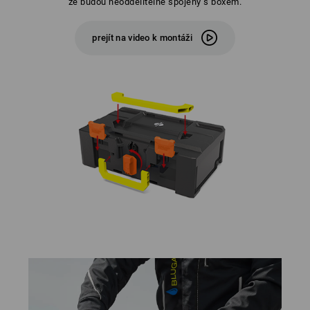
že budou neoddelitelne spojeny s boxem.
prejít na video k montáži