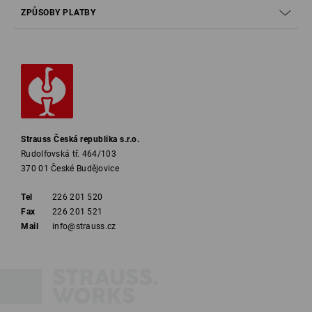
ZPŮSOBY PLATBY
Strauss Česká republika s.r.o.
Rudolfovská tř. 464/103
370 01 České Budějovice
Tel
226 201 520
Fax
226 201 521
Mail
info@strauss.cz