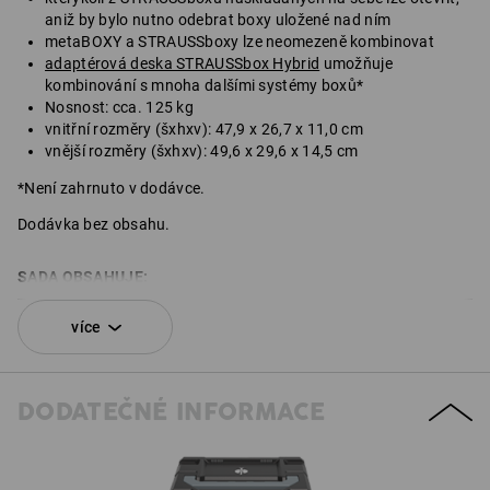
aniž by bylo nutno odebrat boxy uložené nad ním
metaBOXY a STRAUSSboxy lze neomezeně kombinovat
adaptérová deska STRAUSSbox Hybrid
umožňuje
kombinování s mnoha dalšími systémy boxů*
Nosnost: cca. 125 kg
vnitřní rozměry (šxhxv): 47,9 x 26,7 x 11,0 cm
vnější rozměry (šxhxv): 49,6 x 29,6 x 14,5 cm
*Není zahrnuto v dodávce.
Dodávka bez obsahu.
SADA OBSAHUJE:
1
x
STRAUSSbox 145 large N
více
barva: černá
1
x
Uzávěry STRAUSSbox
DODATEČNÉ INFORMACE
barva: černá
1
x
Čelní rukojeť STRAUSSbox uni + rukojeť na víku