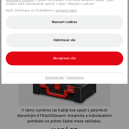
Nastavení cookies
v našem prohlášení o ochraně osobních údajů. Výběr
můžete také individuálně upravit v části "Nastavit cookies".
Další informace viz Prohlášení o
ochraně údajů
.
Nastavit cookies
Odmítnout vše
Akceptovat vše
Ochraně dat
|
Impressum
V rámci systému lze každý box spojit s jakýmkoli
libovolným STRAUSSboxem. Kreativite a individuálním
potrebám se pritom žádné meze nekladou.