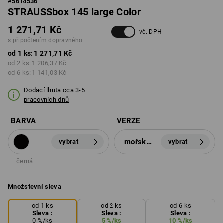
#
5614536
STRAUSSbox 145 large Color
1 271,71 Kč
vč. DPH
s připočtením dopravného
od 1 ks:
1 271,71 Kč
od 2 ks:
1 206,37 Kč
od 6 ks:
1 141,03 Kč
Dodací lhůta cca 3-5
pracovních dnů
BARVA
VERZE
mořská zelená
vybrat
vybrat
černá
Množstevní sleva
od 1 ks
od 2 ks
od 6 ks
Sleva :
Sleva :
Sleva :
0
%/
ks
5
%/
ks
10
%/
ks