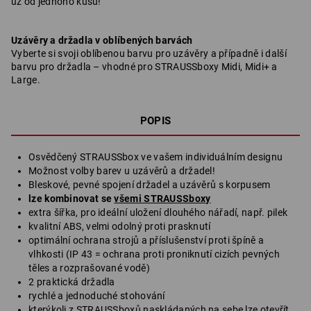
už od jednoho kusu!
Uzávěry a držadla v oblíbených barvách
Vyberte si svoji oblíbenou barvu pro uzávěry a případně i další
barvu pro držadla – vhodné pro STRAUSSboxy Midi, Midi+ a
Large.
POPIS
Osvědčený STRAUSSbox ve vašem individuálním designu
Možnost volby barev u uzávěrů a držadel!
Bleskové, pevné spojení držadel a uzávěrů s korpusem
lze kombinovat se
všemi STRAUSSboxy
extra šířka, pro ideální uložení dlouhého nářadí, např. pilek
kvalitní ABS, velmi odolný proti prasknutí
optimální ochrana strojů a příslušenství proti špíně a
vlhkosti (IP 43 = ochrana proti proniknutí cizích pevných
těles a rozprašované vodě)
2 praktická držadla
rychlé a jednoduché stohování
kterýkoli z STRAUSSboxů naskládaných na sebe lze otevřít,