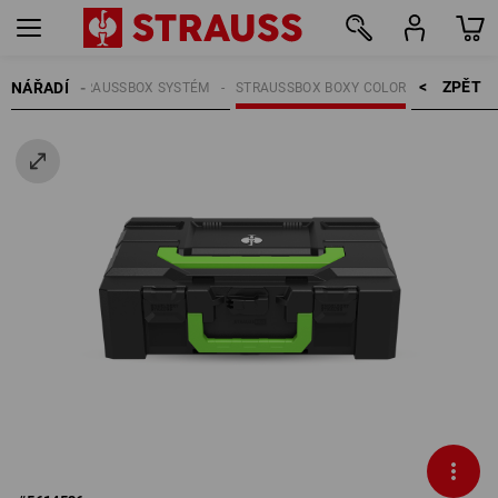
ZPĚT    >
NÁŘADÍ
NÁŘADÍ
STRAUSSBOX SYSTÉM
STRAUSSBOX BOXY COLOR