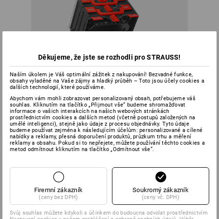
Děkujeme, že jste se rozhodli pro STRAUSS!
Naším úkolem je Váš optimální zážitek z nakupování! Bezvadné funkce,
obsahy vyladěné na Vaše zájmy a hladký průběh – Toto jsou účely cookies a
dalších technologií, které používáme.
Abychom vám mohli zobrazovat personalizovaný obsah, potřebujeme váš
souhlas. Kliknutím na tlačítko „Přijmout vše“ budeme shromažďovat
informace o vašich interakcích na našich webových stránkách
prostřednictvím cookies a dalších metod (včetně postupů založených na
umělé inteligenci), stejně jako údaje z procesu objednávky. Tyto údaje
budeme používat zejména k následujícím účelům: personalizované a cílené
nabídky a reklamy, přesná doporučení produktů, průzkum trhu a měření
reklamy a obsahu. Pokud si to nepřejete, můžete používání těchto cookies a
metod odmítnout kliknutím na tlačítko „Odmítnout vše“.
Už nikdy nemuset rozkládat polovinu veže, abyste se dostali
k urcitému náradí – u veže ze STRAUSSboxu mužete
kdykoli otevrít každý box.
Firemní zákazník
Soukromý zákazník
(ceny bez DPH)
(ceny vč. DPH)
VŽDY
Svůj souhlas můžete kdykoli s účinkem do budoucna odvolat prostřednictvím
DOBRÉ SPOJENÍ