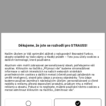
Děkujeme, že jste se rozhodli pro STRAUSS!
Naším úkolem je Váš optimální zážitek z nakupování! Bezvadné funkce,
obsahy vyladěné na Vaše zájmy a hladký průběh – Toto jsou účely cookies a
dalších technologií, které používáme.
Abychom vám mohli zobrazovat personalizovaný obsah, potřebujeme váš
souhlas. Kliknutím na tlačítko „Přijmout vše“ budeme shromažďovat
informace o vašich interakcích na našich webových stránkách
prostřednictvím cookies a dalších metod (včetně postupů založených na
umělé inteligenci), stejně jako údaje z procesu objednávky. Tyto údaje
budeme používat zejména k následujícím účelům: personalizované a cílené
nabídky a reklamy, přesná doporučení produktů, průzkum trhu a měření
reklamy a obsahu. Pokud si to nepřejete, můžete používání těchto cookies a
metod odmítnout kliknutím na tlačítko „Odmítnout vše“.