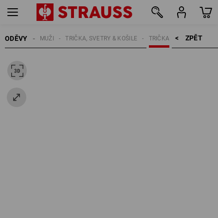
ZPĚT    >
ODĚVY
MUŽI
TRIČKA, SVETRY & KOŠILE
TRIČKA