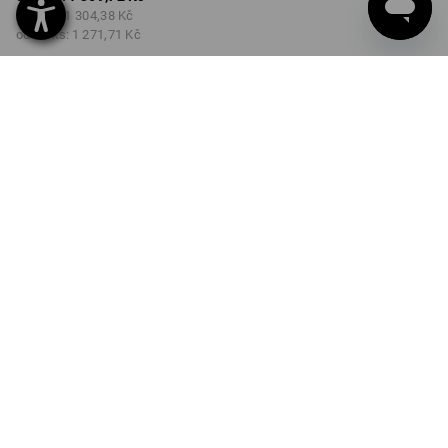
od 3 ks:
1 304,38 Kč
od 10 ks:
1 271,71 Kč
Není dostupný
BARVA
VELIKOST
S
vybrat
acidově žlutá / černá
Množstevní sleva
od 1 ks
od 3 ks
od 10 ks
Sleva :
Sleva :
Sleva :
0
%/
ks
5
%/
ks
7
%/
ks
Verze je bohužel vyprodána.