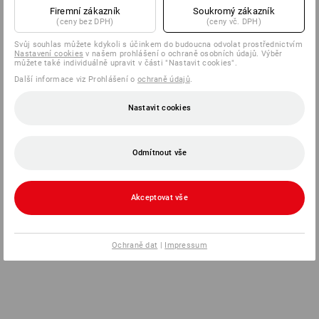
Firemní zákazník
Soukromý zákazník
(ceny bez DPH)
(ceny vč. DPH)
Svůj souhlas můžete kdykoli s účinkem do budoucna odvolat prostřednictvím
Nastavení cookies
v našem prohlášení o ochraně osobních údajů. Výběr
můžete také individuálně upravit v části "Nastavit cookies".
Další informace viz Prohlášení o
ochraně údajů
.
Nastavit cookies
Odmítnout vše
Akceptovat vše
Ochraně dat
|
Impressum