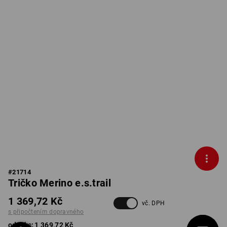
#
21714
Tričko Merino e.s.trail
1 369,72 Kč
vč. DPH
s připočtením dopravného
od 1 ks:
1 369,72 Kč