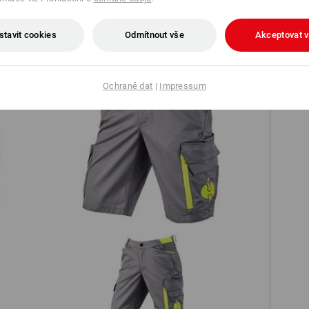
TCH
stavit cookies
Odmítnout vše
Akceptovat 
Ochraně dat
|
Impressum
Šortky e.s.trail