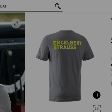
vč. DPH
1 369,72 Kč
S
s připočtením d