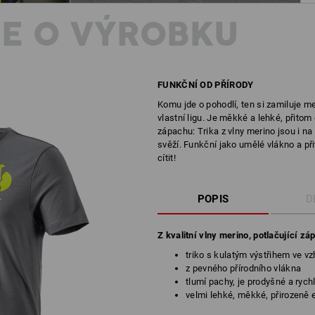
E O VÝROBKU
FUNKČNÍ OD PŘÍRODY
Komu jde o pohodlí, ten si zamiluje me
vlastní ligu. Je měkké a lehké, přitom
zápachu: Trika z vlny merino jsou i n
svěží. Funkční jako umělé vlákno a při
cítit!
POPIS
D
Z kvalitní vlny merino, potlačující zá
triko s kulatým výstřihem ve v
z pevného přírodního vlákna
tlumí pachy, je prodyšné a ryc
velmi lehké, měkké, přirozeně 