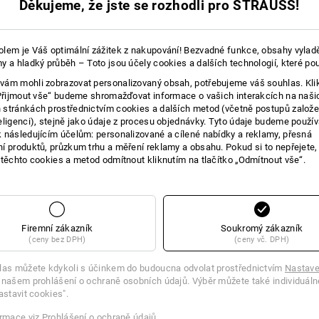
Děkujeme, že jste se rozhodli pro STRAUSS!
lem je Váš optimální zážitek z nakupování! Bezvadné funkce, obsahy vylad
ALITA
y a hladký průběh – Toto jsou účely cookies a dalších technologií, které po
vnímat docela sportovne. Prírodní funkcní vlákno zaujme vynikající regula
ám mohli zobrazovat personalizovaný obsah, potřebujeme váš souhlas. Kli
xtrémne lehké a mekké vlákno také dokáže vytvorit sveží atmosféru – díky
„Přijmout vše“ budeme shromažďovat informace o vašich interakcích na naši
ehem rušných pracovních dnu!
stránkách prostřednictvím cookies a dalších metod (včetně postupů založ
eligenci), stejně jako údaje z procesu objednávky. Tyto údaje budeme použív
 následujícím účelům: personalizované a cílené nabídky a reklamy, přesná
í produktů, průzkum trhu a měření reklamy a obsahu. Pokud si to nepřejete
 těchto cookies a metod odmítnout kliknutím na tlačítko „Odmítnout vše“.
Firemní zákazník
Soukromý zákazník
(ceny bez DPH)
(ceny vč. DPH)
las můžete kdykoli s účinkem do budoucna odvolat prostřednictvím
Nastave
 našem prohlášení o ochraně osobních údajů. Výběr můžete také individuáln
astavit cookies".
ormace viz Prohlášení o
ochraně údajů
.