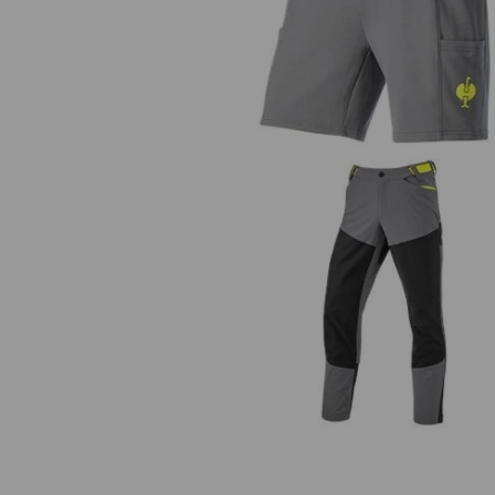
Teplákové šortky light e.s.trail
Funkční kalhoty hybrid e.s.trail