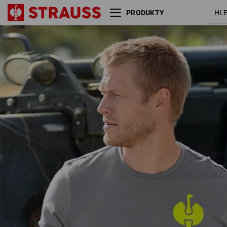
PRODUKTY
Tričko Merino
čedičově šedá
e.s.trail
/ acidově žlutá