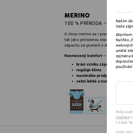
MERINO
Naším úko
100 % PRÍRODA – 100 % KV
Vaše zájm
S vlnou merino se i pracovní stres dá 
Abychom v
tak jako prirozenou elasticností. A e
tlačítko 
zápachu se postará o dobrý pocit i b
webových 
umělé int
Neomezený komfort – bez zápachu!
zejména k
doporučen
brání vzniku zápachu
používání
reguluje klima
maximálne prodyšné
velmi lehké a mekké
Svůj souh
cookies
v
v části "N
Další inf