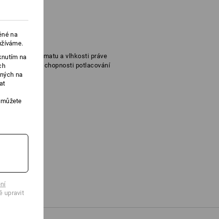
ěné na
užíváme.
cí telesného klimatu a vlhkosti práve
knutím na
 své prirozené schopnosti potlacování
ch
ených na
at
, můžete
ní
ě upravit