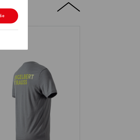
vše
Tričko Merino e.s.trail