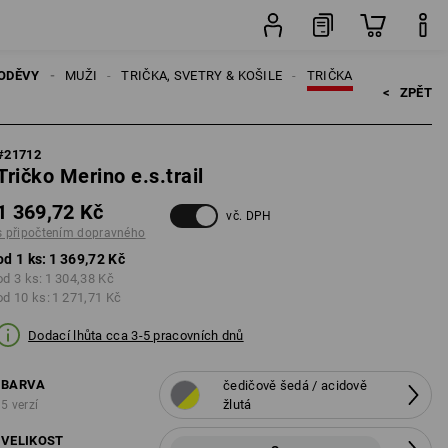
opravného
ks
ODĚVY
MUŽI
TRIČKA, SVETRY & KOŠILE
TRIČKA
<   
ZPĚT
#
21712
Tričko Merino e.s.trail
1 369,72 Kč
vč. DPH
s připočtením dopravného
od 1 ks:
1 369,72 Kč
od 3 ks:
1 304,38 Kč
od 10 ks:
1 271,71 Kč
Dodací lhůta cca 3-5 pracovních dnů
BARVA
čedičově šedá / acidově
žlutá
5 verzí
VELIKOST