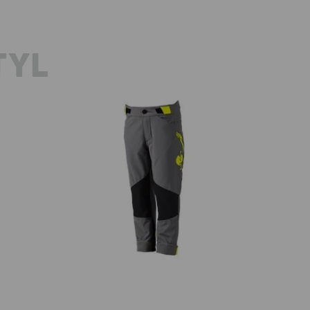
TYL
d
Funkční kalhoty e.s.trail, dětská