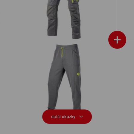
Kalhoty do pasu e.s.trail
+
Teplákové kalhoty light e.s.trail
další ukázky