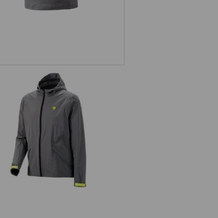
Větrovka light-pack e.s.trail