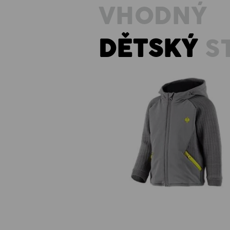
VHODNÝ
DĚTSKÝ
S
Úpletová bunda s kapucí hybri
e.s.trail, dětský