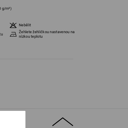
0 g/m²)
Nebělit
Žehlete žehličkou nastavenou na
tu
nízkou teplotu