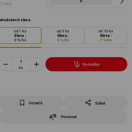
S
7 verzí
Množstevní sleva
od 1 ks
od 3 ks
od 10 ks
Sleva :
Sleva :
Sleva :
0
%/
ks
5
%/
ks
7
%/
ks
Do košíku
ks
Označit
Sdílet
Porovnat