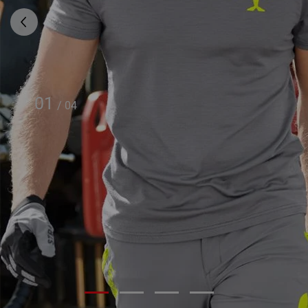
01
/
04