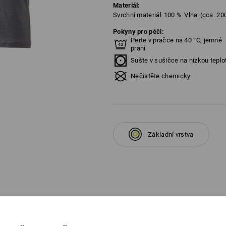
Materiál:
Svrchní materiál
100
%
Vlna
(cca. 20
Pokyny pro péči:
Perte v pračce na 40 °C, jemné
praní
Sušte v sušičce na nízkou teplo
Nečistěte chemicky
Základní vrstva
É INFORMACE