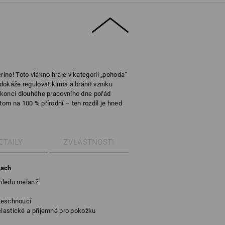
rino! Toto vlákno hraje v kategorii „pohoda“
 dokáže regulovat klima a bránit vzniku
a konci dlouhého pracovního dne pořád
tom na 100 % přírodní – ten rozdíl je hned
ETAILY
ZVLÁŠTNOSTI
pach
zhledu melanž
hleschnoucí
elastické a příjemné pro pokožku