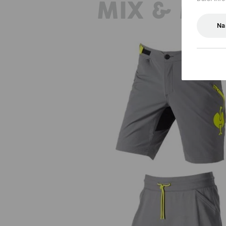
MIX & MA
Na
Funkční šortky e.s.trail