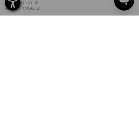
od 3 ks:
618,31 Kč
od 10 ks:
585,64 Kč
Dodací lhůta cca 3-5
pracovních dnů
BARVA
VELIKOST
M
vybrat
vybrat
hlubinněmodrá melanž
Množstevní sleva
od 1 ks
od 3 ks
od 10 ks
Sleva :
Sleva :
Sleva :
0
%/
ks
5
%/
ks
10
%/
ks
ks