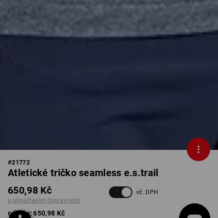
#
21772
Atletické tričko seamless e.s.trail
650,98 Kč
vč. DPH
s připočtením dopravného
od 1 ks:
650,98 Kč