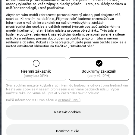
Naším úkolem je Váš optimální zážitek z nakupování! Bezvadné funkce,
obsahy vyladěné na Vaše zájmy a hladký průběh – Toto jsou účely cookies a
dalších technologií, které používáme.
Abychom vám mohli zobrazovat personalizovaný obsah, potřebujeme váš
souhlas. Kliknutím na tlačítko „Přijmout vše“ budeme shromažďovat
informace o vašich interakcích na našich webových stránkách
prostřednictvím cookies a dalších metod (včetně postupů založených na
umělé inteligenci), stejně jako údaje z procesu objednávky. Tyto údaje
budeme používat zejména k následujícím účelům: personalizované a cílené
nabídky a reklamy, přesná doporučení produktů, průzkum trhu a měření
reklamy a obsahu. Pokud si to nepřejete, můžete používání těchto cookies a
metod odmítnout kliknutím na tlačítko „Odmítnout vše“.
Firemní zákazník
Soukromý zákazník
(ceny bez DPH)
(ceny vč. DPH)
Svůj souhlas můžete kdykoli s účinkem do budoucna odvolat prostřednictvím
Nastavení cookies
v našem prohlášení o ochraně osobních údajů. Výběr
můžete také individuálně upravit v části "Nastavit cookies".
Další informace viz Prohlášení o
ochraně údajů
.
Nastavit cookies
Odmítnout vše