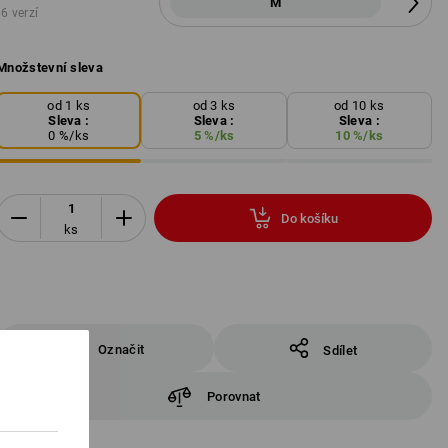
M
6 verzí
Množstevní sleva
od 1 ks
od 3 ks
od 10 ks
Sleva :
Sleva :
Sleva :
0
%/
ks
5
%/
ks
10
%/
ks
Do košíku
ks
Označit
Sdílet
Porovnat