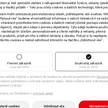
lem je Váš optimální zážitek z nakupování! Bezvadné funkce, obsahy vylad
E O VÝROBKU
y a hladký průběh – Toto jsou účely cookies a dalších technologií, které po
ám mohli zobrazovat personalizovaný obsah, potřebujeme váš souhlas. Kli
„Přijmout vše“ budeme shromažďovat informace o vašich interakcích na naši
stránkách prostřednictvím cookies a dalších metod (včetně postupů založ
eligenci), stejně jako údaje z procesu objednávky. Tyto údaje budeme použív
Když v práci začne být horko
 následujícím účelům: personalizované a cílené nabídky a reklamy, přesná
í produktů, průzkum trhu a měření reklamy a obsahu. Pokud si to nepřejete
Jestli máte pocit, že je v létě každým 
 těchto cookies a metod odmítnout kliknutím na tlačítko „Odmítnout vše“.
i v práci. Právě tady vstupuje do hry 
e.s.trail. Triko z měkké, velmi elasti
dobře nosí a uživatel jistě uvítá, že j
ventilační zóny přivádějí dovnitř čerst
Výkon jaksepatří – pro všechny, kteří 
Firemní zákazník
Soukromý zákazník
(ceny bez DPH)
(ceny vč. DPH)
POPIS
D
las můžete kdykoli s účinkem do budoucna odvolat prostřednictvím
Nastave
 našem prohlášení o ochraně osobních údajů. Výběr můžete také individuáln
Velmi lehké, vysoce elastické funkčn
astavit cookies".
téměř bezešvé zpracování: netl
ormace viz Prohlášení o
ochraně údajů
.
měkká splývavá kvalitní látka
ventilační zóny podporují transp
prodyšné a rychleschnoucí
stavit cookies
Odmítnout vše
Akceptovat 