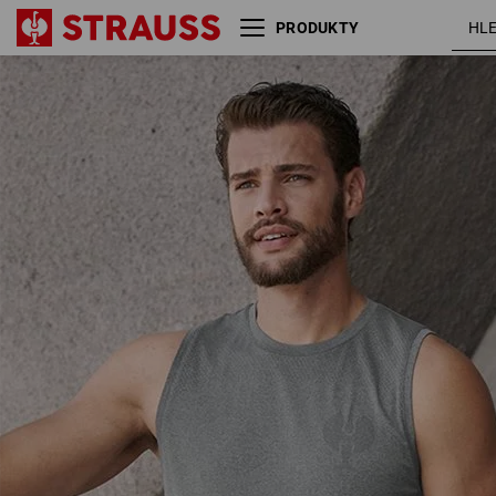
PRODUKTY
Atletické tričko seamless
čedičově
e.s.trail
šedá
melanž