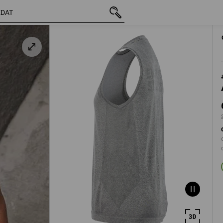
vč. DPH
650,98 Kč
M
s připočtením d