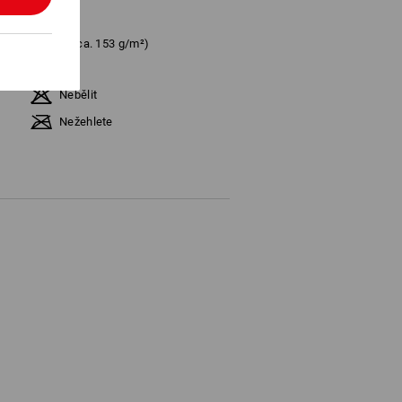
%
Polyamid
(cca. 153 g/m²)
Nebělit
Nežehlete