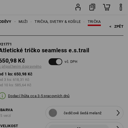
opravného
ks
ODĚVY
MUŽI
TRIČKA, SVETRY & KOŠILE
TRIČKA
<   
ZPĚT
#
21771
Atletické tričko seamless e.s.trail
650,98 Kč
vč. DPH
s připočtením dopravného
od 1 ks:
650,98 Kč
od 3 ks:
618,31 Kč
od 10 ks:
585,64 Kč
Dodací lhůta cca 3-5 pracovních dnů
BARVA
čedičově šedá melanž
5 verzí
VELIKOST