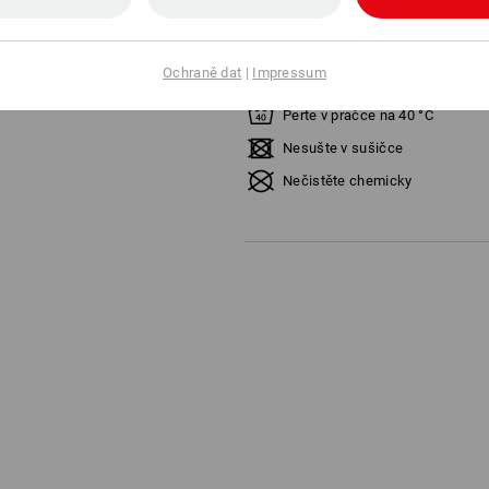
Materiál:
Svrchní materiál
72
%
Polyester
/
28
Ochraně dat
|
Impressum
Pokyny pro péči:
Perte v pračce na 40 °C
Nesušte v sušičce
Nečistěte chemicky