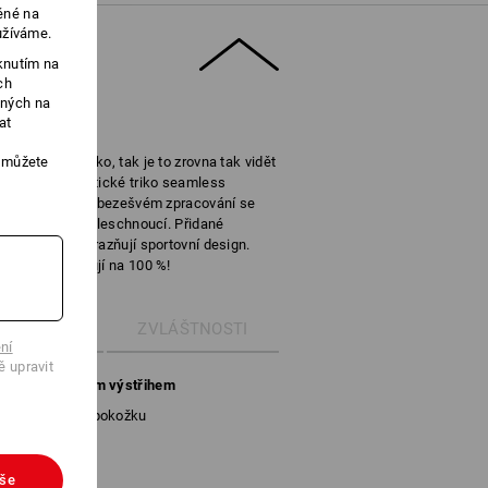
ěné na
užíváme.
knutím na
ch
ených na
at
, můžete
rokem větší horko, tak je to zrovna tak vidět
bezrukávové atletické triko seamless
cké látky v téměř bezešvém zpracování se
e prodyšné a rychleschnoucí. Přidané
vý vzduch a zdůrazňují sportovní design.
i ve vedru pracují na 100 %!
ETAILY
ZVLÁŠTNOSTI
ní
ě upravit
í triko s kulatým výstřihem
ačí a nedráždí pokožku
ort vlhkosti
vše