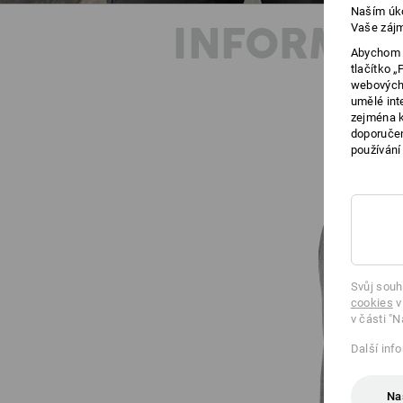
Naším úko
INFORMAC
Vaše zájm
Abychom v
tlačítko 
webových 
umělé int
zejména k
doporučen
používání
Svůj souh
cookies
v
v části "N
Další inf
Na