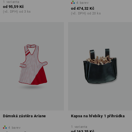
1
varianta
4
barev
od
95,59 Kč
od
474,32 Kč
(vč. DPH) od 3 ks
(vč. DPH) od 20 ks
Dámská zástěra Ariane
Kapsa na hřebíky 1 přihrádka
1
varianta
4
barev
od
163,35 Kč