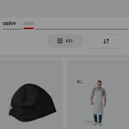
ODĚVY
ŽENY
531