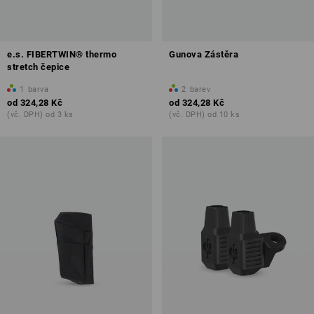
e.s. FIBERTWIN® thermo
Gunova Zástěra
stretch čepice
1
barva
2
barev
od
324,28 Kč
od
324,28 Kč
(vč. DPH) od 3 ks
(vč. DPH) od 10 ks