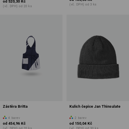
od
520,30 Kč
(vč. DPH) od 3 ks
(vč. DPH) od 20 ks
Zástěra Britta
Kulich čepice Jan Thinsulate
4
barev
2
barev
od
454,96 Kč
od
150,04 Kč
(vč. DPH) od 20 ks
(vč. DPH) od 30 ks