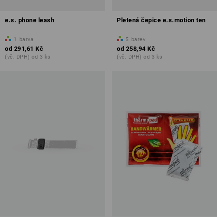
e.s. phone leash
Pletená čepice e.s.motion ten
1
barva
5
barev
od
291,61 Kč
od
258,94 Kč
(vč. DPH) od 3 ks
(vč. DPH) od 3 ks