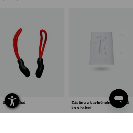
Sada jezdců
Zástěra z bavlněného kepru - 3
ks v balení
10
barev
1
barva
88,33 Kč
od
277,09 Kč
(vč. DPH)
(vč. DPH) od 20 balení