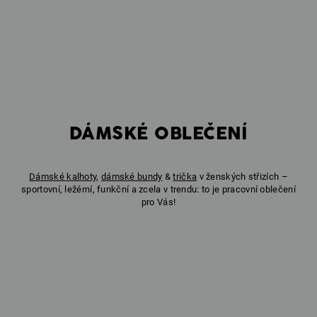
DÁMSKÉ OBLEČENÍ
Dámské kalhoty
,
dámské bundy
&
trička
v ženských střizích –
sportovní, ležérní, funkční a zcela v trendu: to je pracovní oblečení
pro Vás!