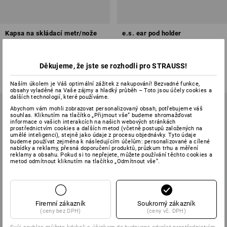
Kapsa na skládací metr/nože
e.s. ear pod holder
e.s.tool concept,pravá
1
barva
1
barva
Děkujeme, že jste se rozhodli pro STRAUSS!
od
258,94 Kč
od
258,94 Kč
(vč. DPH) od 3 ks
(vč. DPH) od 3 ks
Naším úkolem je Váš optimální zážitek z nakupování! Bezvadné funkce,
obsahy vyladěné na Vaše zájmy a hladký průběh – Toto jsou účely cookies a
dalších technologií, které používáme.
Abychom vám mohli zobrazovat personalizovaný obsah, potřebujeme váš
souhlas. Kliknutím na tlačítko „Přijmout vše“ budeme shromažďovat
informace o vašich interakcích na našich webových stránkách
prostřednictvím cookies a dalších metod (včetně postupů založených na
umělé inteligenci), stejně jako údaje z procesu objednávky. Tyto údaje
budeme používat zejména k následujícím účelům: personalizované a cílené
nabídky a reklamy, přesná doporučení produktů, průzkum trhu a měření
reklamy a obsahu. Pokud si to nepřejete, můžete používání těchto cookies a
metod odmítnout kliknutím na tlačítko „Odmítnout vše“.
Firemní zákazník
Soukromý zákazník
(ceny bez DPH)
(ceny vč. DPH)