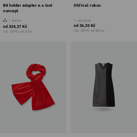
Bit holder adapter e.s.tool
Ohřívač rukou
concept
1
barva
1
varianta
od
36,30 Kč
od
226,27 Kč
(vč. DPH) od 30 ks
(vč. DPH) od 3 ks