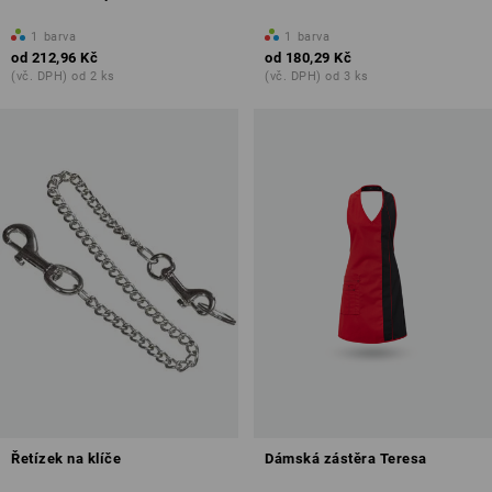
1
barva
1
barva
od
212,96 Kč
od
180,29 Kč
(vč. DPH) od 2 ks
(vč. DPH) od 3 ks
Řetízek na klíče
Dámská zástěra Teresa