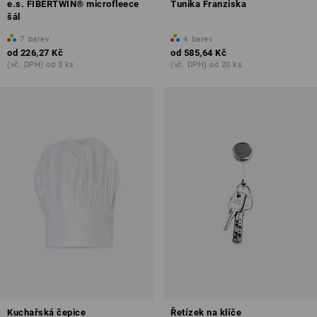
e.s. FIBERTWIN® microfleece
Tunika Franziska
šál
7
barev
4
barev
od
226,27 Kč
od
585,64 Kč
(vč. DPH) od 3 ks
(vč. DPH) od 20 ks
Kuchařská čepice
Řetízek na klíče