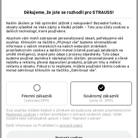
Děkujeme, že jste se rozhodli pro STRAUSS!
Naším úkolem je Váš optimální zážitek z nakupování! Bezvadné funkce,
obsahy vyladěné na Vaše zájmy a hladký průběh – Toto jsou účely cookies a
dalších technologií, které používáme.
Abychom vám mohli zobrazovat personalizovaný obsah, potřebujeme váš
souhlas. Kliknutím na tlačítko „Přijmout vše“ budeme shromažďovat
informace o vašich interakcích na našich webových stránkách
prostřednictvím cookies a dalších metod (včetně postupů založených na
umělé inteligenci), stejně jako údaje z procesu objednávky. Tyto údaje
budeme používat zejména k následujícím účelům: personalizované a cílené
nabídky a reklamy, přesná doporučení produktů, průzkum trhu a měření
reklamy a obsahu. Pokud si to nepřejete, můžete používání těchto cookies a
metod odmítnout kliknutím na tlačítko „Odmítnout vše“.
Firemní zákazník
Soukromý zákazník
(ceny bez DPH)
(ceny vč. DPH)
Svůj souhlas můžete kdykoli s účinkem do budoucna odvolat prostřednictvím
Nastavení cookies
v našem prohlášení o ochraně osobních údajů. Výběr
můžete také individuálně upravit v části "Nastavit cookies".
Další informace viz Prohlášení o
ochraně údajů
.
Nastavit cookies