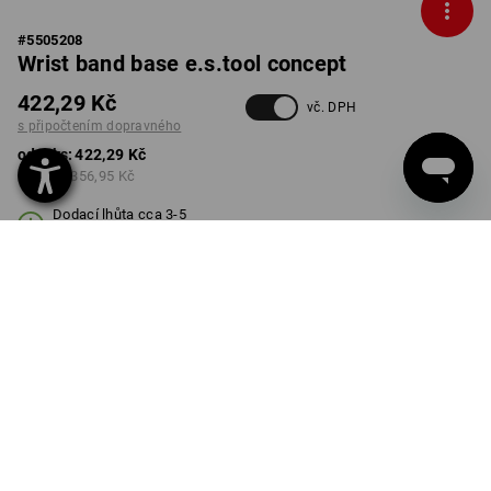
#
5505208
Wrist band base e.s.tool concept
422,29 Kč
vč. DPH
s připočtením dopravného
od 1 ks:
422,29 Kč
od 3 ks:
356,95 Kč
Dodací lhůta cca 3-5
pracovních dnů
BARVA
VELIKOST
S/M
vybrat
černá
Množstevní sleva
od 1 ks
od 3 ks
Sleva :
Sleva :