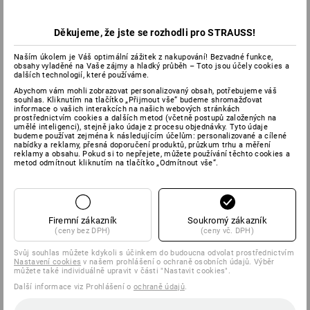
Děkujeme, že jste se rozhodli pro STRAUSS!
Naším úkolem je Váš optimální zážitek z nakupování! Bezvadné funkce,
obsahy vyladěné na Vaše zájmy a hladký průběh – Toto jsou účely cookies a
dalších technologií, které používáme.
Abychom vám mohli zobrazovat personalizovaný obsah, potřebujeme váš
souhlas. Kliknutím na tlačítko „Přijmout vše“ budeme shromažďovat
informace o vašich interakcích na našich webových stránkách
prostřednictvím cookies a dalších metod (včetně postupů založených na
umělé inteligenci), stejně jako údaje z procesu objednávky. Tyto údaje
budeme používat zejména k následujícím účelům: personalizované a cílené
nabídky a reklamy, přesná doporučení produktů, průzkum trhu a měření
reklamy a obsahu. Pokud si to nepřejete, můžete používání těchto cookies a
metod odmítnout kliknutím na tlačítko „Odmítnout vše“.
Firemní zákazník
Soukromý zákazník
(ceny bez DPH)
(ceny vč. DPH)
Svůj souhlas můžete kdykoli s účinkem do budoucna odvolat prostřednictvím
Nastavení cookies
v našem prohlášení o ochraně osobních údajů. Výběr
můžete také individuálně upravit v části "Nastavit cookies".
Další informace viz Prohlášení o
ochraně údajů
.