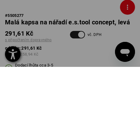
#
5505277
Malá kapsa na nářadí e.s.tool concept, levá
291,61 Kč
vč. DPH
s připočtením dopravného
od 1 ks:
291,61 Kč
od 3 ks:
258,94 Kč
Dodací lhůta cca 3-5
pracovních dnů
BARVA
černá
Množstevní sleva
od 1 ks
od 3 ks