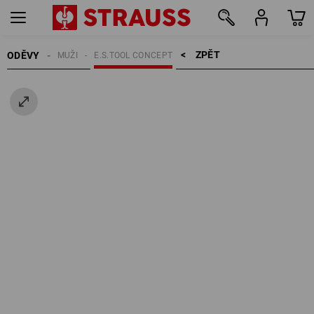
ZPĚT    >
ODĚVY
MUŽI
E.S.TOOL CONCEPT