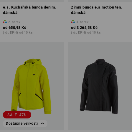
e.s. Kuchařská bunda denim,
Zimní bunda e.s.motion ten,
dámská
dámská
2
barev
4
barev
od
650,98 Kč
od
3 264,58 Kč
(vč. DPH) od 10 ks
(vč. DPH) od 10 ks
SALE -47%
Dostupné velikosti