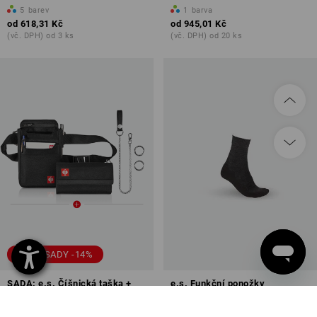
5
barev
1
barva
od
618,31 Kč
od
945,01 Kč
(vč. DPH) od 3 ks
(vč. DPH) od 20 ks
CENA SADY -14%
SADA: e.s. Číšnická taška +
e.s. Funkční ponožky
peněženka base
warm/high