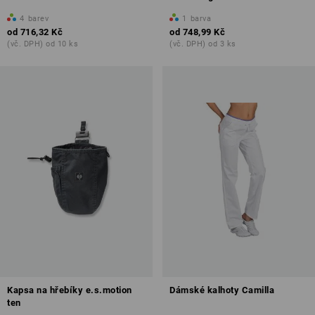
4
barev
1
barva
od
716,32 Kč
od
748,99 Kč
(vč. DPH) od 10 ks
(vč. DPH) od 3 ks
Kapsa na hřebíky e.s.motion
Dámské kalhoty Camilla
ten