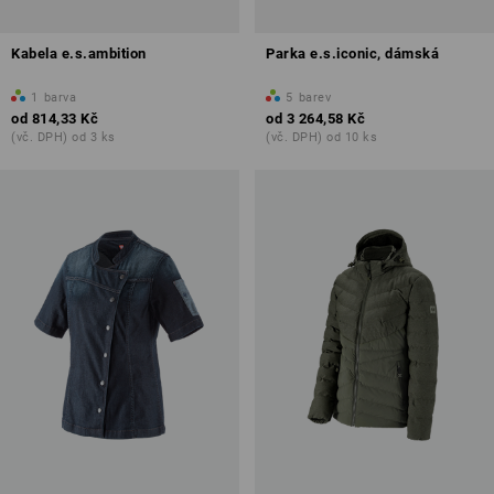
Kabela e.s.ambition
Parka e.s.iconic, dámská
1
barva
5
barev
od
814,33 Kč
od
3 264,58 Kč
(vč. DPH) od 3 ks
(vč. DPH) od 10 ks