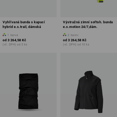
Vyhřívaná bunda s kapucí
Výstražná zimní softsh. bunda
hybrid e.s.trail, dámská
e.s.motion 24/7,dám.
1
barva
2
barev
od
3 264,58 Kč
od
3 264,58 Kč
(vč. DPH) od 3 ks
(vč. DPH) od 10 ks