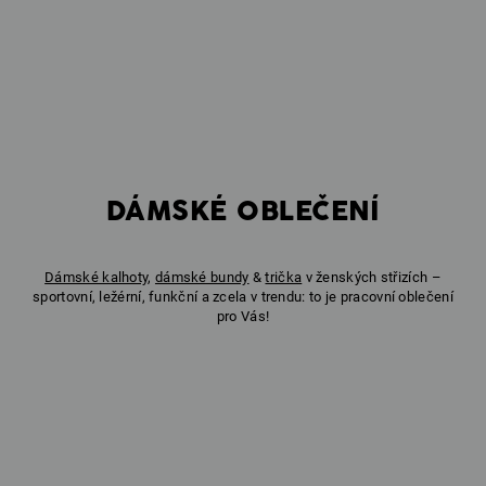
DÁMSKÉ OBLEČENÍ
Dámské kalhoty
,
dámské bundy
&
trička
v ženských střizích –
sportovní, ležérní, funkční a zcela v trendu: to je pracovní oblečení
pro Vás!