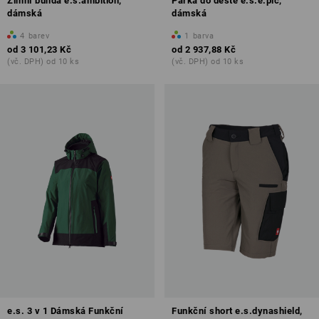
Zimní bunda e.s.ambition,
Parka do deště e.s.e:pic,
dámská
dámská
4
barev
1
barva
od
3 101,23 Kč
od
2 937,88 Kč
(vč. DPH) od 10 ks
(vč. DPH) od 10 ks
e.s. 3 v 1 Dámská Funkční
Funkční short e.s.dynashield,