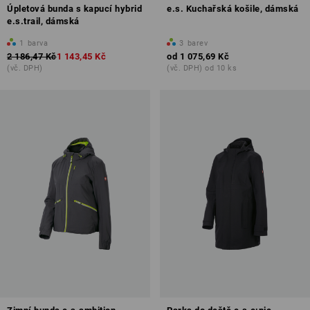
Úpletová bunda s kapucí hybrid
e.s. Kuchařská košile, dámská
e.s.trail, dámská
1
barva
3
barev
2 186,47 Kč
1 143,45 Kč
od
1 075,69 Kč
(vč. DPH)
(vč. DPH) od 10 ks