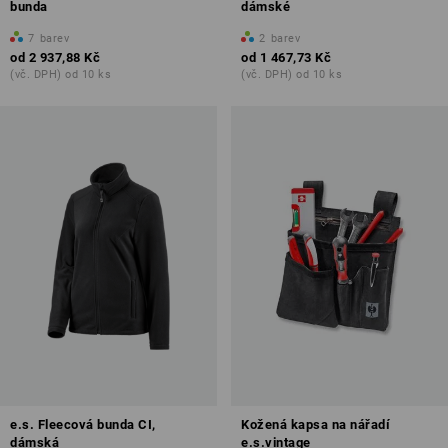
bunda
dámské
7
barev
2
barev
od
2 937,88 Kč
od
1 467,73 Kč
(vč. DPH) od 10 ks
(vč. DPH) od 10 ks
e.s. Fleecová bunda CI,
Kožená kapsa na nářadí
dámská
e.s.vintage