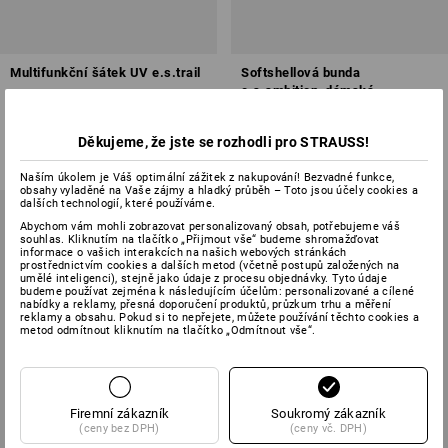
Multifunkční šátek UV e.s.trail
Softshellová bunda
e.s.ambition, dámská
8
barev
4
barev
Děkujeme, že jste se rozhodli pro STRAUSS!
od
258,94 Kč
od
1 631,08 Kč
(vč. DPH) od 3 ks
(vč. DPH) od 10 ks
Naším úkolem je Váš optimální zážitek z nakupování! Bezvadné funkce,
obsahy vyladěné na Vaše zájmy a hladký průběh – Toto jsou účely cookies a
dalších technologií, které používáme.
Abychom vám mohli zobrazovat personalizovaný obsah, potřebujeme váš
souhlas. Kliknutím na tlačítko „Přijmout vše“ budeme shromažďovat
informace o vašich interakcích na našich webových stránkách
prostřednictvím cookies a dalších metod (včetně postupů založených na
umělé inteligenci), stejně jako údaje z procesu objednávky. Tyto údaje
budeme používat zejména k následujícím účelům: personalizované a cílené
nabídky a reklamy, přesná doporučení produktů, průzkum trhu a měření
reklamy a obsahu. Pokud si to nepřejete, můžete používání těchto cookies a
metod odmítnout kliknutím na tlačítko „Odmítnout vše“.
Firemní zákazník
Soukromý zákazník
(ceny bez DPH)
(ceny vč. DPH)