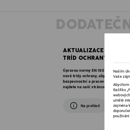
DODATEČN
AKTUALIZACE
TRÍD OCHRANY
Úpravou normy EN ISO 20345:2022 a 
Naším úko
nové trídy ochrany, aby v budoucnu je
Vaše zájm
bezpecnostní a pracovní obuvi. Všec
Abychom v
najdete na naší stránce s prehledem.
tlačítko 
webových 
umělé int
zejména k
Na prehled
doporučen
používání