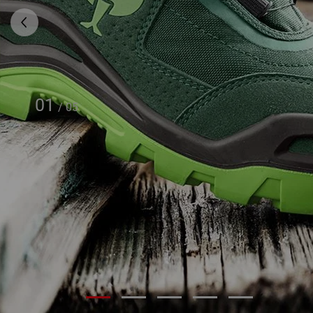
01
/
05