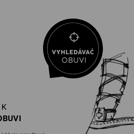
K
OBUVI