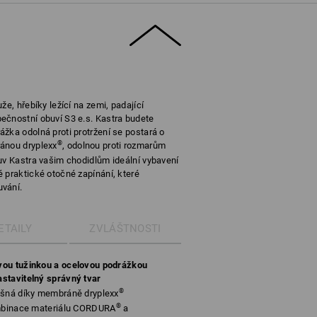
že, hřebíky ležící na zemi, padající
ečnostní obuví S3 e.s. Kastra budete
žka odolná proti protržení se postará o
®
ánou dryplexx
, odolnou proti rozmarům
uv Kastra vašim chodidlům ideální vybavení
 praktické otočné zapínání, které
uvání.
ETAILY
ZVLÁŠTNOSTI
vou tužinkou a ocelovou podrážkou
astavitelný správný tvar
®
yšná díky membráně dryplexx
®
ombinace materiálu CORDURA
a