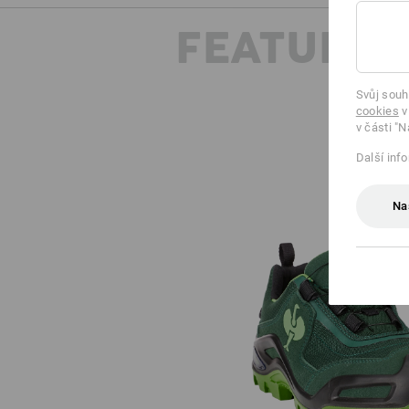
FEATURES
Svůj souh
cookies
v
v části "N
Další inf
Na