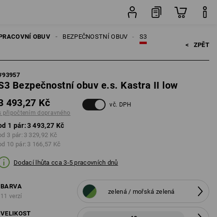
pravného
pár
PRACOVNÍ OBUV
BEZPEČNOSTNÍ OBUV
S3
<   
ZPĚT
#
93957
S3 Bezpečnostní obuv e.s. Kastra II low
3 493,27 Kč
vč. DPH
s připočtením dopravného
od 1 pár:
3 493,27 Kč
od 3 pár:
3 329,92 Kč
od 10 pár:
3 166,57 Kč
Dodací lhůta cca 3-5 pracovních dnů
BARVA
zelená / mořská zelená
11 verzí
VELIKOST