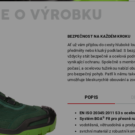
E O VÝROBKU
BEZPEČNOST NA KAŽDÉM KROKU
Ať už vám přijdou do cesty hluboké lou
předměty nebo kluzký podklad: S bezp
vždycky stát bezpečně a ocelová podrá
vynikající ochranu. Společně s membr
počasí, a ocelovou tužinkou nabízí ob
pro bezpečný pohyb. Patří k němu také
umožňuje bleskurychlé obouvání a zo
POPIS
D
EN ISO 20345:2011 S3 s ocelo
®
Systém BOA
Fit pro přesně n
vodotěsná, větruodolná a prod
svrchní materiál z robustní k