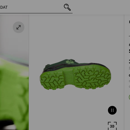
vč. DPH
3 493,27 Kč
40
s připočtením do