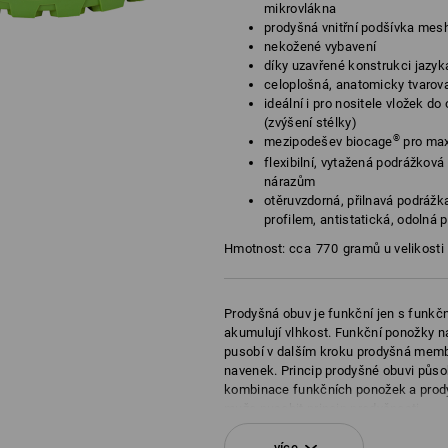
mikrovlákna
prodyšná vnitřní podšívka mes
nekožené vybavení
díky uzavřené konstrukci jazyk
celoplošná, anatomicky tvarova
ideální i pro nositele vložek d
(zvýšení stélky)
®
mezipodešev biocage
pro maxi
flexibilní, vytažená podrážková
nárazům
otěruvzdorná, přilnavá podráž
profilem, antistatická, odolná 
Hmotnost: cca
770
gramů u velikosti
Prodyšná obuv je funkční jen s funk
akumulují vlhkost. Funkční ponožky n
pusobí v dalším kroku prodyšná membr
navenek. Princip prodyšné obuvi půso
kombinace funkčních ponožek a prody
muže pusobit princip prodyšnosti.
více