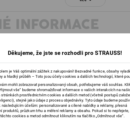
Klikněte na tlačítko "Datový formulář"
É INFORMACE
Datový formulář
Děkujeme, že jste se rozhodli pro STRAUSS!
EN ISO 20347:2022 vznikají
lem je Váš optimální zážitek z nakupování! Bezvadné funkce, obsahy vylad
mneji rozdelily vlastnosti
y a hladký průběh – Toto jsou účely cookies a dalších technologií, které po
hny související informace
ám mohli zobrazovat personalizovaný obsah, potřebujeme váš souhlas. Kli
„Přijmout vše“ budeme shromažďovat informace o vašich interakcích na naši
stránkách prostřednictvím cookies a dalších metod (včetně postupů založ
eligenci), stejně jako údaje z procesu objednávky. Tyto údaje budeme použív
 následujícím účelům: personalizované a cílené nabídky a reklamy, přesná
í produktů, průzkum trhu a měření reklamy a obsahu. Pokud si to nepřejete
 těchto cookies a metod odmítnout kliknutím na tlačítko „Odmítnout vše“.