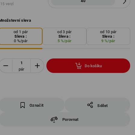
40
15 verzí
Množstevní sleva
od 1 pár
od 3 pár
od 10 pár
Sleva :
Sleva :
Sleva :
0
%/
pár
5
%/
pár
9
%/
pár
Do košíku
pár
Označit
Sdílet
Porovnat