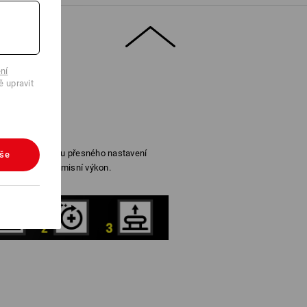
ní
ě upravit
věrem je zárukou přesného nastavení
vše
ut pro nekompromisní výkon.