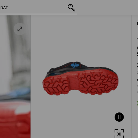
vč. DPH
3 493,27 Kč
40
s připočtením do