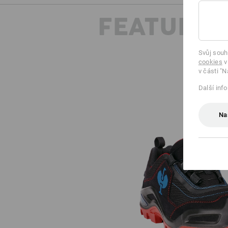
FEATURES
Svůj souh
cookies
v
v části "N
Další inf
Na