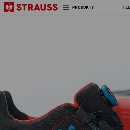
PRODUKTY
S3 Bezpečnostní obuv
černá /
e.s. Kastra II low
ohnivě
červená /
enciánově
modrá