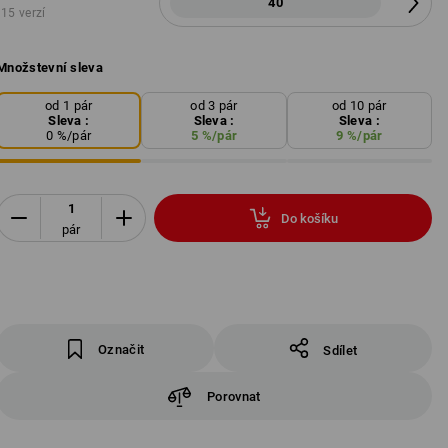
40
15 verzí
Množstevní sleva
od 1 pár
od 3 pár
od 10 pár
Sleva :
Sleva :
Sleva :
0
%/
pár
5
%/
pár
9
%/
pár
Do košíku
pár
Označit
Sdílet
Porovnat