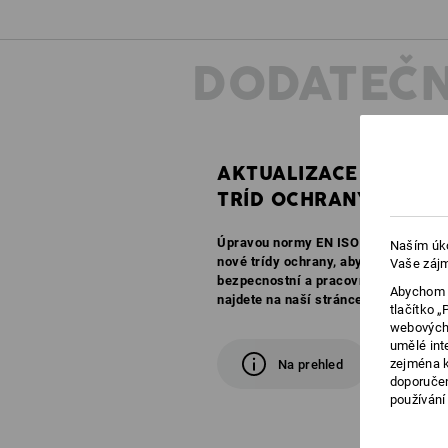
DODATEČN
AKTUALIZACE
TRÍD OCHRANY
Úpravou normy EN ISO 20345:2022 a 
Naším úko
nové trídy ochrany, aby v budoucnu je
Vaše zájm
bezpecnostní a pracovní obuvi. Všec
Abychom v
najdete na naší stránce s prehledem.
tlačítko 
webových 
umělé int
zejména k
Na prehled
doporučen
používání