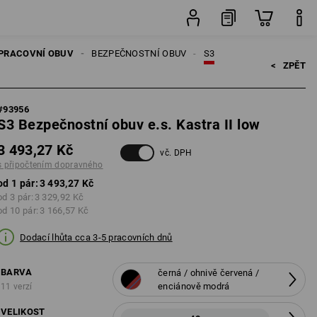
pravného
pár
PRACOVNÍ OBUV
BEZPEČNOSTNÍ OBUV
S3
<   
ZPĚT
#
93956
S3 Bezpečnostní obuv e.s. Kastra II low
3 493,27 Kč
vč. DPH
s připočtením dopravného
od 1 pár:
3 493,27 Kč
od 3 pár:
3 329,92 Kč
od 10 pár:
3 166,57 Kč
Dodací lhůta cca 3-5 pracovních dnů
BARVA
černá / ohnivě červená /
enciánově modrá
11 verzí
VELIKOST