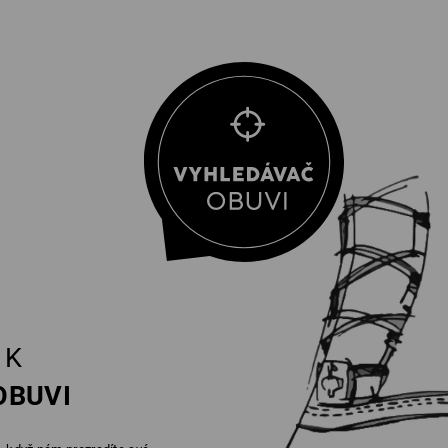
K
OBUVI