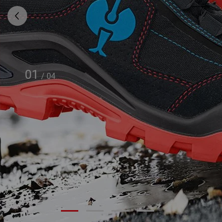
01
/
04