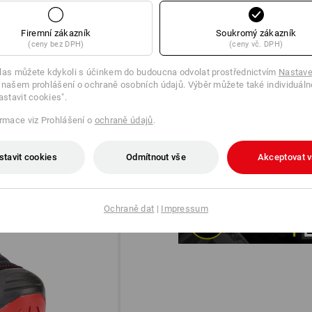
Firemní zákazník
Soukromý zákazník
(ceny bez DPH)
(ceny vč. DPH)
las můžete kdykoli s účinkem do budoucna odvolat prostřednictvím
Nastave
 našem prohlášení o ochraně osobních údajů. Výběr můžete také individuáln
astavit cookies".
ormace viz Prohlášení o
ochraně údajů
.
DIAL IN!
®
Systém BOA
Fit s otočným uzá
stavit cookies
Odmítnout vše
Akceptovat 
®
správného tvaru. BOA
byl vyvin
Ochraně dat
|
Impressum