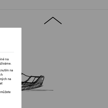
 pro více informací.
ěné na
užíváme.
knutím na
ch
ených na
at
, můžete