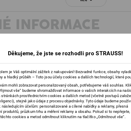
Klikněte na tlačítko "Datový formulář"
É INFORMACE
Datový formulář
Děkujeme, že jste se rozhodli pro STRAUSS!
EN ISO 20347:2022 vznikají
lem je Váš optimální zážitek z nakupování! Bezvadné funkce, obsahy vylad
mneji rozdelily vlastnosti
y a hladký průběh – Toto jsou účely cookies a dalších technologií, které po
hny související informace
ám mohli zobrazovat personalizovaný obsah, potřebujeme váš souhlas. Kli
„Přijmout vše“ budeme shromažďovat informace o vašich interakcích na naši
stránkách prostřednictvím cookies a dalších metod (včetně postupů založ
eligenci), stejně jako údaje z procesu objednávky. Tyto údaje budeme použív
 následujícím účelům: personalizované a cílené nabídky a reklamy, přesná
í produktů, průzkum trhu a měření reklamy a obsahu. Pokud si to nepřejete
 těchto cookies a metod odmítnout kliknutím na tlačítko „Odmítnout vše“.