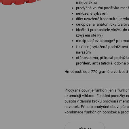
mikrovlákna
prodyšná vnitřní podšívka mes
nekožené vybavení
díky uzavřené konstrukci jazyk
celoplošná, anatomicky tvarova
ideální i pro nositele vložek d
(zvýšení stélky)
®
mezipodešev biocage
pro maxi
flexibilní, vytažená podrážková
nárazům
otěruvzdorná, přilnavá podráž
profilem, antistatická, odolná 
Hmotnost: cca
770
gramů u velikosti
Prodyšná obuv je funkční jen s funk
akumulují vlhkost. Funkční ponožky n
pusobí v dalším kroku prodyšná membr
navenek. Princip prodyšné obuvi půso
kombinace funkčních ponožek a prody
muže pusobit princip prodyšnosti.
více