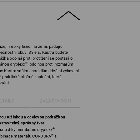
že, hřebíky ležící na zemi, padající
ečnostní obuví S3 e.s. Kastra budete
žka odolná proti protržení se postará o
®
ánou dryplexx
, odolnou proti rozmarům
uv Kastra vašim chodidlům ideální vybavení
 praktické otočné zapínání, které
uvání.
ETAILY
ZVLÁŠTNOSTI
vou tužinkou a ocelovou podrážkou
astavitelný správný tvar
®
yšná díky membráně dryplexx
®
ombinace materiálu CORDURA
a