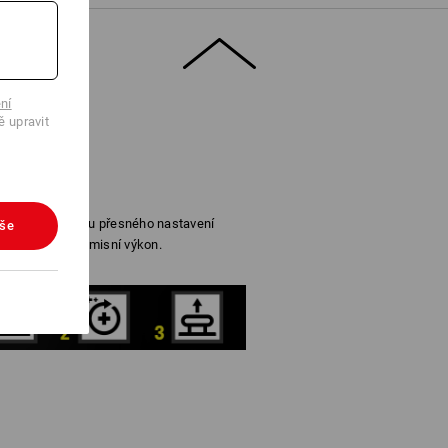
ní
ě upravit
věrem je zárukou přesného nastavení
vše
ut pro nekompromisní výkon.