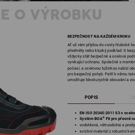
E O VÝROBKU
BEZPEČNOST NA KAŽDÉM KROKU
Ať už vám přijdou do cesty hluboké lou
předměty nebo kluzký podklad: S bezp
vždycky stát bezpečně a ocelová podrá
vynikající ochranu. Společně s membr
počasí, a ocelovou tužinkou nabízí ob
pro bezpečný pohyb. Patří k němu také
umožňuje bleskurychlé obouvání a zo
POPIS
D
EN ISO 20345:2011 S3 s ocelo
®
Systém BOA
Fit pro přesně n
vodotěsná, větruodolná a prod
svrchní materiál z robustní k