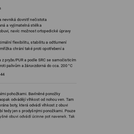
h
a nevniká dovnitř nečistota
ná a vyjímatelná stélka
o obuvi, navíc možnost ortopedické úpravy
mální flexibilitu, stabilitu a odtlumení
 mřížka chrání také proti opotřebení a
ka z pryže/PUR a podle SRC se samočisticím
proti palivům a žáruvzdorná do cca. 200 °C
44
čními pohožkami. Bavlněné ponožky
aopak odvádějí vlhkost od nohou ven. Tam
ána boty, která odvádí vlhkost z obuvi
bí tedy jen s prodyšnými ponožkami. Pouze
šné obuvi odvádí úcinne pot navenek. Tak