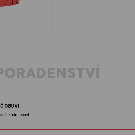
PORADENSTVÍ
Č OBUVI
perfektním obuvi