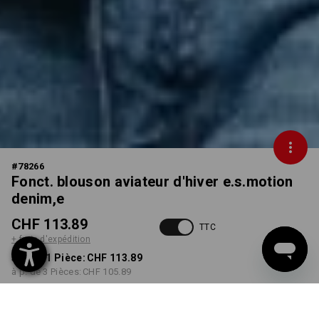
#
78266
Fonct. blouson aviateur d'hiver e.s.motion
denim,e
CHF 113.89
TTC
+ frais d'expédition
à p. de 1 Pièce:
CHF 113.89
à p. de 3 Pièces:
CHF 105.89
Délai de livraison est d'env.
3 à 5 jours ouvrables