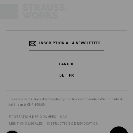
INSCRIPTION À LA NEWSLETTER
LANGUE
FR
DE
Tous les prix
+ frais d'expédition
pour les commandes d'un montant
inférieur à CHF 100.00.
PROTECTION DES DONNÉES
CGV
MENTIONS LÉGALES
INSTRUCTION DE RÉVOCATION