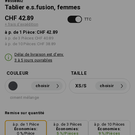
#
8558802
Tablier e.s.fusion, femmes
CHF 42.89
TTC
+ frais d'expédition
à p. de 1 Pièce:
CHF 42.89
à p. de 3 Pièces:
CHF 40.89
à p. de 10 Pièces:
CHF 38.89
Délai de livraison est d'env.
3 à 5 jours ouvrables
COULEUR
TAILLE
XS/S
choisir
choisir
ciment mélange
Remise sur quantité
à p. de 1 Pièce
à p. de 3 Pièces
à p. de 10 Pièces
Économies:
Économies:
Économies:
0
%/
Pièce
5
%/
Pièces
9
%/
Pièces