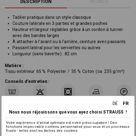
DESCRIPTION
DÉTAILS
Tablier pratique dans un style classique
Couture latérale en 3 parties et grandes poches
Hauteur et largeur réglables grâce à un cordon à tunner
avec des bandes larges
À attacher à l'avant ou à l'arrière, ceinture avec passants
Passant latéral pour les serviettes ou autres
Longueur (sans bavette) : 82 cm
Matière :
Tissu extérieur
65
%
Polyester
/
35
%
Coton
(ca. 235 g/m²)
Conseils d'entretien :
FR
DE
Nous nous réjouissons que vous ayez choisi STRAUSS !
Votre expérience d'achat optimale est notre préoccupation ! Des
fonctions impeccable contenu personnalisé pour vous et un processus
fluide - telles sont les tâches des cookies.
Personnalisation :