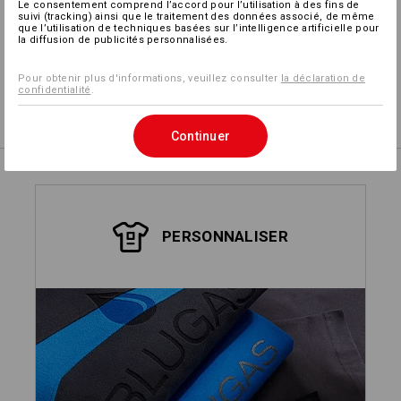
Le consentement comprend l’accord pour l’utilisation à des fins de
suivi (tracking) ainsi que le traitement des données associé, de même
que l’utilisation de techniques basées sur l’intelligence artificielle pour
Concevoir soi-même
la diffusion de publicités personnalisées.
Pour obtenir plus d'informations, veuillez consulter
la déclaration de
confidentialité
.
Service de logos
Continuer
PERSONNALISER