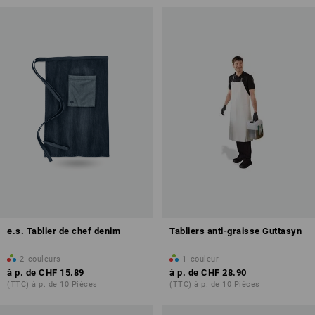
e.s. Tablier de chef denim
Tabliers anti-graisse Guttasyn
2
couleurs
1
couleur
à p. de
CHF 15.89
à p. de
CHF 28.90
(TTC) à p. de 10 Pièces
(TTC) à p. de 10 Pièces