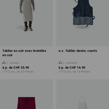
Tablier en cuir avec bretelles
e.s. Tablier denim, courts
en cuir
1
couleur
2
couleurs
à p. de
CHF 25.90
à p. de
CHF 16.90
(TTC) à p. de 20 Pièces
(TTC) à p. de 10 Pièces