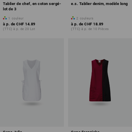
Tablier de chef, en coton sergé-
e.s. Tablier denim, modèle long
lot de 3
1
couleur
2
couleurs
à p. de
CHF 14.89
à p. de
CHF 18.89
(TTC) à p. de 20 Lot
(TTC) à p. de 10 Pièces