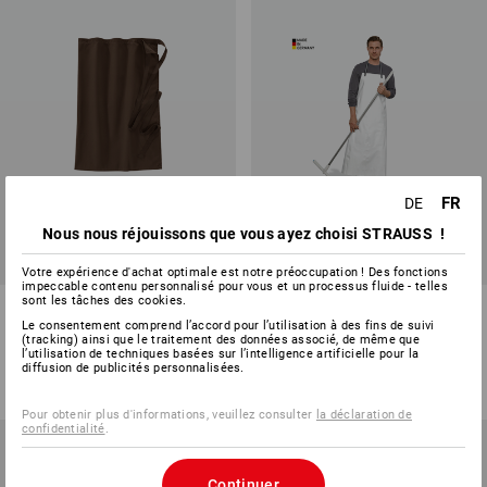
FR
DE
Nous nous réjouissons que vous ayez choisi STRAUSS !
Votre expérience d'achat optimale est notre préoccupation ! Des fonctions
impeccable contenu personnalisé pour vous et un processus fluide - telles
sont les tâches des cookies.
Tablier de chef
Tablier Guttasyn, blanc
Le consentement comprend l’accord pour l’utilisation à des fins de suivi
(tracking) ainsi que le traitement des données associé, de même que
10
couleurs
1
couleur
l’utilisation de techniques basées sur l’intelligence artificielle pour la
diffusion de publicités personnalisées.
à p. de
CHF 7.55
à p. de
CHF 21.89
(TTC) à p. de 20 Pièces
(TTC) à p. de 10 Pièces
Pour obtenir plus d'informations, veuillez consulter
la déclaration de
confidentialité
.
Continuer