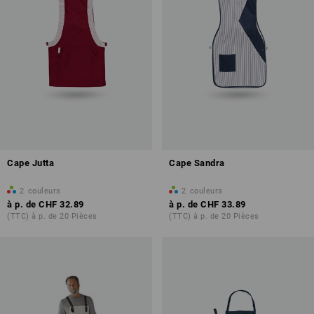
Cape Jutta
Cape Sandra
2
couleurs
2
couleurs
à p. de
CHF 32.89
à p. de
CHF 33.89
(TTC) à p. de 20 Pièces
(TTC) à p. de 20 Pièces