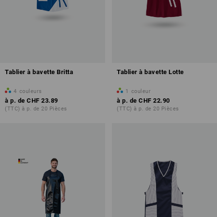
Tablier à bavette Britta
Tablier à bavette Lotte
4
couleurs
1
couleur
à p. de
CHF 23.89
à p. de
CHF 22.90
(TTC) à p. de 20 Pièces
(TTC) à p. de 20 Pièces