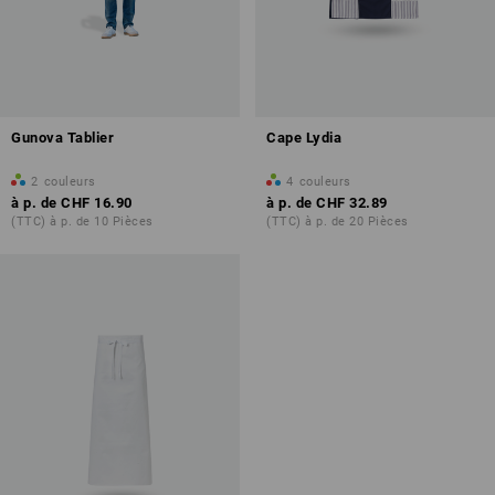
Gunova Tablier
Cape Lydia
2
couleurs
4
couleurs
à p. de
CHF 16.90
à p. de
CHF 32.89
(TTC) à p. de 10 Pièces
(TTC) à p. de 20 Pièces