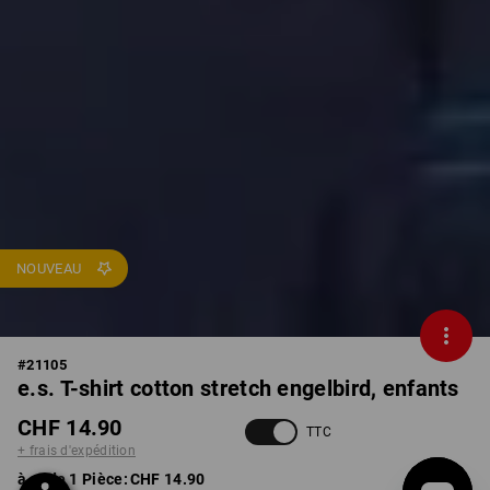
NOUVEAU
#
21105
e.s. T-shirt cotton stretch engelbird, enfants
CHF 14.90
TTC
+ frais d'expédition
à p. de 1 Pièce:
CHF 14.90