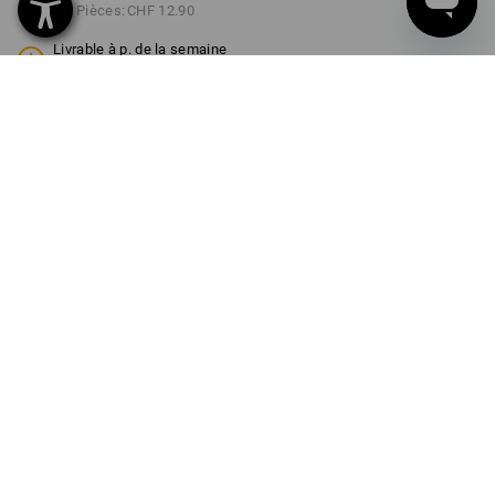
à p. de 3 Pièces:
CHF 12.90
Livrable à p. de la semaine
40
COULEUR
TAILLE
98/104
choisir
choisir
engelbird1 / blanc
Remise sur quantité
à p. de 1 Pièce
à p. de 3 Pièces
Économies:
Économies:
0
%/
Pièce
13
%/
Pièces
Pièce