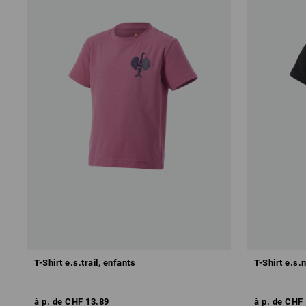
T-Shirt e.s.trail, enfants
T-Shirt e.s.
à p. de
CHF 13.89
à p. de
CHF 