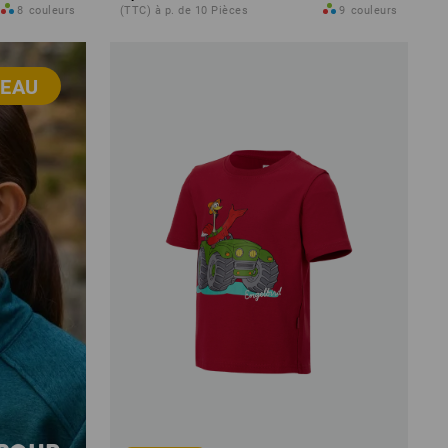
8
couleurs
(TTC) à p. de 10 Pièces
9
couleurs
EAU