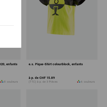
020, enfants
e.s. Pique-Shirt colourblock, enfants
à p. de
CHF 15.89
8
couleurs
(TTC) à p. de 3 Pièces
6
couleurs