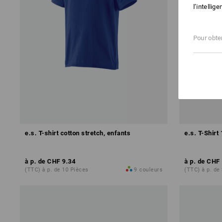
l’intellig
Pour obten
e.s. T-shirt cotton stretch, enfants
e.s. T-Shirt
à p. de
CHF 9.34
à p. de
CHF 
(TTC) à p. de 10 Pièces
9
couleurs
(TTC) à p. de