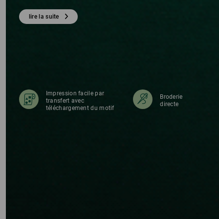
S
lire la suite
Impression facile par
Broderie
transfert avec
directe
téléchargement du motif