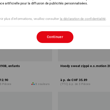
ence artificielle pour la diffusion de publicités personnalisées.
ir plus d'informations, veuillez consulter
la déclaration de confidentialité
.
Continuer
 1908, enfants
Hoody sweat zippé e.s.motion 2
12.90
à p. de
CHF 35.89
 3 Pièces
8
couleurs
(TTC) à p. de 3 Pièces