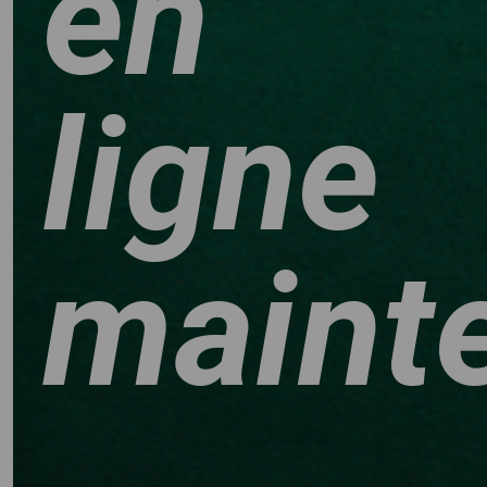
en
ligne
maint