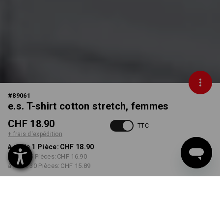
#
89061
e.s. T-shirt cotton stretch, femmes
CHF 18.90
TTC
+ frais d'expédition
à p. de 1 Pièce:
CHF 18.90
à p. de 5 Pièces:
CHF 16.90
à p. de 30 Pièces:
CHF 15.89
Délai de livraison est d'env.
3 à 5 jours ouvrables
COULEUR
TAILLE