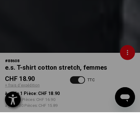
#
88608
e.s. T-shirt cotton stretch, femmes
CHF 18.90
TTC
+ frais d'expédition
à p. de 1 Pièce:
CHF 18.90
à p. de 5 Pièces:
CHF 16.90
à p. de 30 Pièces:
CHF 15.89
Délai de livraison est d'env.
3 à 5 jours ouvrables
COULEUR
TAILLE