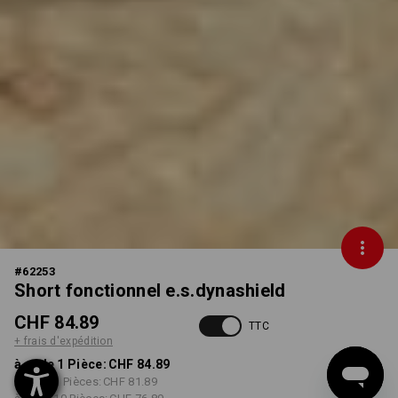
#
62253
Short fonctionnel e.s.dynashield
CHF 84.89
TTC
+ frais d'expédition
à p. de 1 Pièce:
CHF 84.89
à p. de 3 Pièces:
CHF 81.89