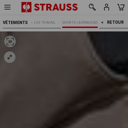
RETOUR    >
VÊTEMENTS
MMES
PANTALONS DE TRAVAIL
SHORTS | BERMUDAS