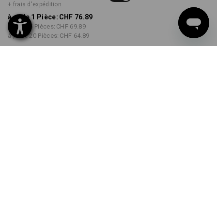
+ frais d'expédition
à p. de 1 Pièce:
CHF 76.89
à p. de 5 Pièces:
CHF 69.89
à p. de 20 Pièces:
CHF 64.89
Délai de livraison est d'env.
3 à 5 jours ouvrables
COULEUR
TAILLE
44
choisir
choisir
rouge vif / jaune fluo
Remise sur quantité
à p. de 1 Pièce
à p. de 5 Pièces
à p. de 20 Pièces
Économies:
Économies:
Économies:
0
%/
Pièce
9
%/
Pièces
16
%/
Pièces