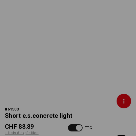
#
61503
Short e.s.concrete light
CHF 88.89
TTC
+ frais d'expédition