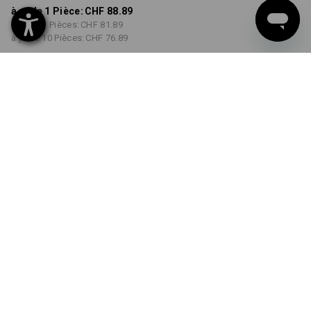
à p. de 1 Pièce:
CHF 88.89
à p. de 3 Pièces:
CHF 81.89
à p. de 10 Pièces:
CHF 76.89
Délai de livraison est d'env.
3 à 5 jours ouvrables
COULEUR
TAILLE
44
choisir
choisir
noir
Remise sur quantité
à p. de 1 Pièce
à p. de 3 Pièces
à p. de 10 Pièces
Économies:
Économies:
Économies:
0
%/
Pièce
8
%/
Pièces
13
%/
Pièces
Pièce