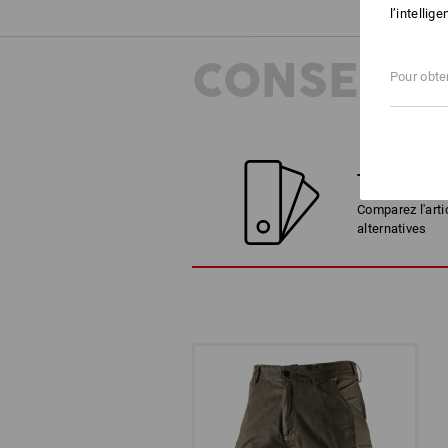
l’intellig
CONSEILS
Pour obten
TROUVER D
Comparez l'arti
alternatives