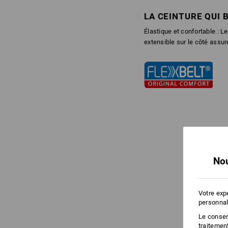
LA CEINTURE QUI 
Élastique et confortable : 
extensible sur le côté assur
Nou
Votre exp
personnal
Le consent
traitemen