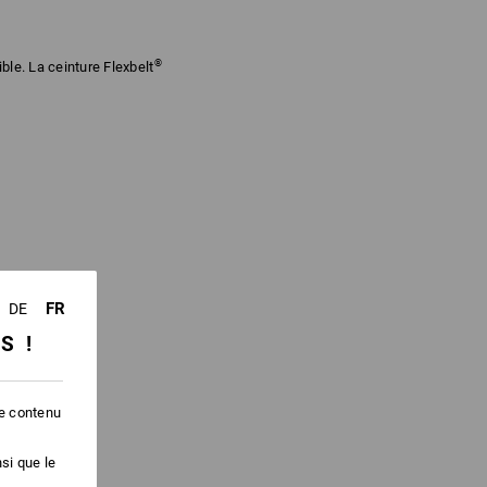
®
le. La ceinture Flexbelt
FR
DE
SS !
le contenu
si que le