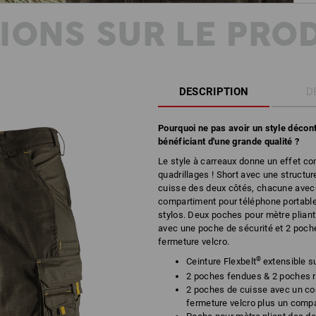
IONS SUR LE PRO
DESCRIPTION
D
Pourquoi ne pas avoir un style décont
bénéficiant d'une grande qualité ?
Le style à carreaux donne un effet co
quadrillages ! Short avec une structu
cuisse des deux côtés, chacune avecu
compartiment pour téléphone portabl
stylos. Deux poches pour mètre pliant 
avec une poche de sécurité et 2 poches
fermeture velcro.
®
Ceinture
Flexbelt
extensible su
2 poches fendues & 2 poches r
2 poches de cuisse avec un co
fermeture velcro plus un compa