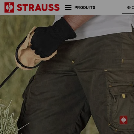
PRODUITS
olive /
Short e.s. carat
jaune