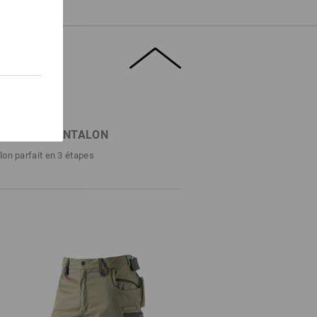
RCHE DE PANTALON
lon parfait en 3 étapes