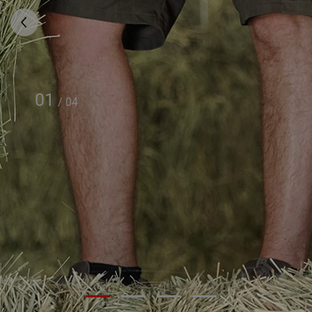
01
/
04