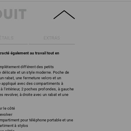
DUIT
ÉTAILS
EXTRAS
racté également au travail tout en
mplètement différent des petits
re délicate et un style moderne. Poche de
n rabat, une fermeture velcro et un
e appliqué avec des compartiments à
à l'intérieur, 2 poches profondes, à gauche
 revolver, à droite avec un rabat et une
r le côté
evolver
mpartiment pour téléphone portable et une
rtiment à stylos