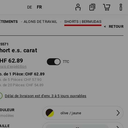
FR
DE
Pièce
MES
ÊTEMENTS
PANTALONS DE TRAVAIL
SHORTS | BERMUDAS
<   
RETOUR
95571
hort e.s. carat
HF 62.89
TTC
frais d'expédition
p. de 1 Pièce:
CHF 62.89
p. de 5 Pièces:
CHF 57.90
p. de 20 Pièces:
CHF 54.89
Délai de livraison est d'env. 3 à 5 jours ouvrables
OULEUR
olive / jaune
 modèles
AILLE