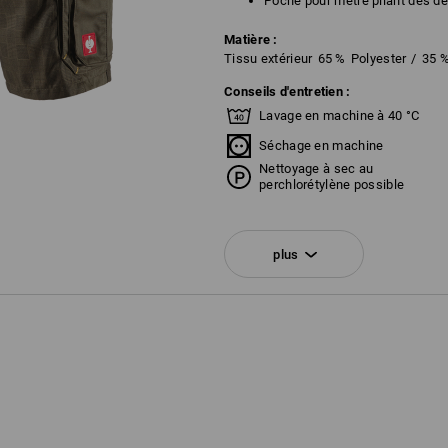
Poche pour mètre pliant des d
Matière :
Tissu extérieur
65
%
Polyester
/
35
Conseils d'entretien :
Lavage en machine à 40 °C
Séchage en machine
Nettoyage à sec au
perchlorétylène possible
plus
!!! Article de saison !!! Livraison en 
Personnalisation :
Service de logos