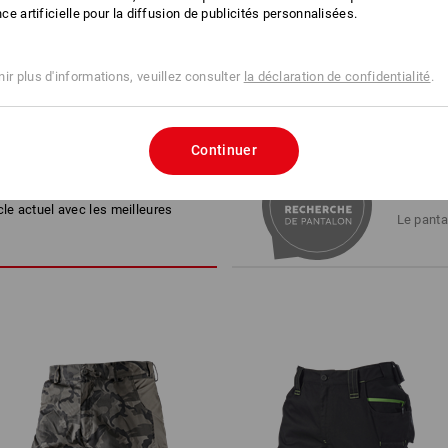
ence artificielle pour la diffusion de publicités personnalisées.
 D'ACHAT
ir plus d'informations, veuillez consulter
la déclaration de confidentialité
.
Continuer
ES ALTERNATIVES
RECHE
cle actuel avec les meilleures
Le panta