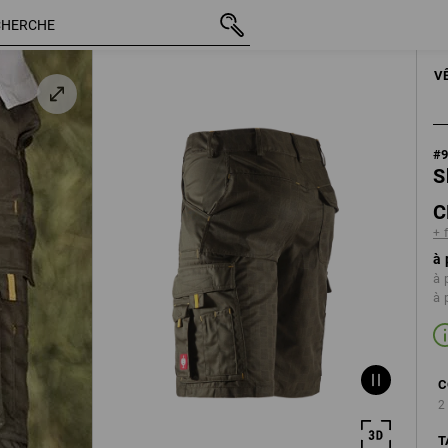
TTC
CHF 62.89
46
+ frais d'expédition
HOM
V
#
S
C
+ 
à 
à 
à 
C
2
T