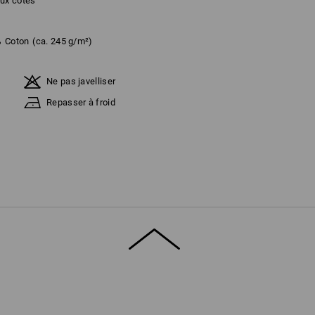
eux côtés
%
Coton
(ca. 245 g/m²)
Ne pas javelliser
Repasser à froid
fonction des stocks !!!