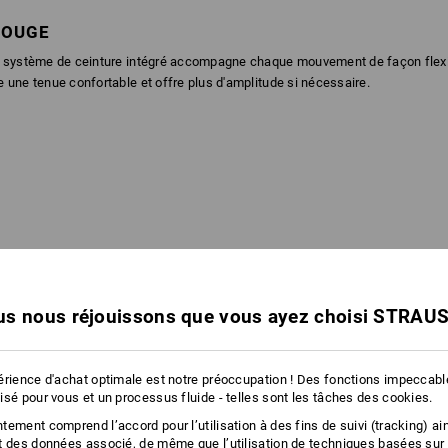
BOUGE
Le système de ceinture intégré accompagne chaque mouvement de façon flexib
e une tenue confortable et offre plus d'amplitude si nécessaire.
s nous réjouissons que vous ayez choisi STRAU
érience d'achat optimale est notre préoccupation ! Des fonctions impeccab
isé pour vous et un processus fluide - telles sont les tâches des cookies.
ement comprend l’accord pour l’utilisation à des fins de suivi (tracking) ain
t des données associé, de même que l’utilisation de techniques basées sur