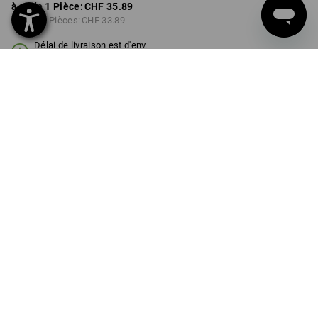
à p. de 1 Pièce:
CHF 35.89
à p. de 3 Pièces:
CHF 33.89
Délai de livraison est d'env.
3 à 5 jours ouvrables
COULEUR
TAILLE
S
choisir
choisir
noir / jaune acide
Remise sur quantité
à p. de 1 Pièce
à p. de 3 Pièces
Économies:
Économies:
0
%/
Pièce
6
%/
Pièces
Pièce