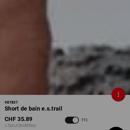
#
87837
Short de bain e.s.trail
CHF 35.89
TTC
+ frais d'expédition