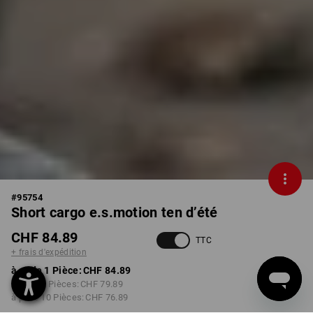
#
95754
Short cargo e.s.motion ten d’été
CHF 84.89
TTC
+ frais d'expédition
à p. de 1 Pièce:
CHF 84.89
à p. de 3 Pièces:
CHF 79.89
à p. de 10 Pièces:
CHF 76.89