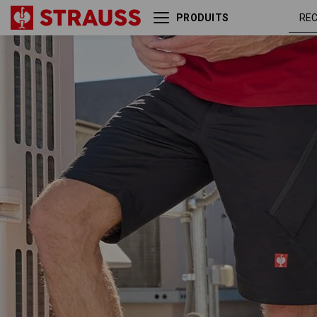
PRODUITS
Short à poches multiples
noi
e.s.ambition