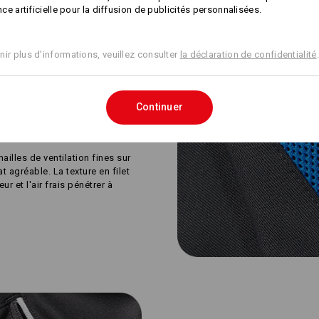
ence artificielle pour la diffusion de publicités personnalisées.
NFORMATIONS
Concevoir soi-
même
nir plus d'informations, veuillez consulter
la déclaration de confidentialité
.
Continuer
ailles de ventilation fines sur
t agréable. La texture en filet
ur et l'air frais pénétrer à