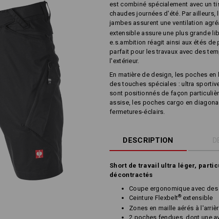
est combiné spécialement avec un tis
chaudes journées d'été. Par ailleurs, l
jambes assurent une ventilation agréa
extensible assure une plus grande li
e.s.ambition réagit ainsi aux étés de
parfait pour les travaux avec des tem
l'extérieur.
En matière de design, les poches en b
des touches spéciales : ultra sporti
sont positionnés de façon particul
assise, les poches cargo en diagonal
fermetures-éclairs.
DESCRIPTION
D
Short de travail ultra léger, part
décontractés
Coupe ergonomique avec des p
®
Ceinture Flexbelt
extensible
Zones en maille aérés à l'arri
2 poches fendues, dont une a