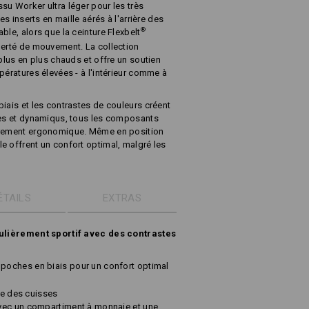
su Worker ultra léger pour les très
es inserts en maille aérés à l'arrière des
®
ble, alors que la ceinture Flexbelt
berté de mouvement. La collection
 plus en plus chauds et offre un soutien
pératures élevées - à l'intérieur comme à
iais et les contrastes de couleurs créent
ves et dynamiqus, tous les composants
ièrement ergonomique. Même en position
e offrent un confort optimal, malgré les
ÉTAILS
EXTRAS
iculièrement sportif avec des contrastes
oches en biais pour un confort optimal
ère des cuisses
vec un compartiment à monnaie et une