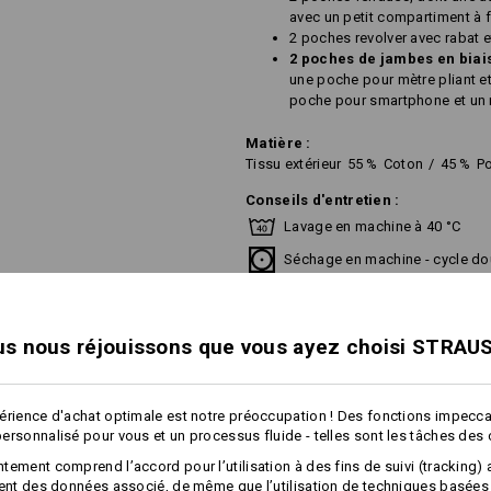
avec un petit compartiment à f
2 poches revolver avec rabat 
2 poches de jambes en biai
une poche pour mètre pliant e
poche pour smartphone et un 
Matière :
Tissu extérieur
55
%
Coton
/
45
%
Po
Conseils d'entretien :
Lavage en machine à 40 °C
Séchage en machine - cycle do
Ne pas nettoyer à sec
s nous réjouissons que vous ayez choisi STRAU
!!! Article de saison !!! Livraison 
érience d'achat optimale est notre préoccupation ! Des fonctions impecc
ersonnalisé pour vous et un processus fluide - telles sont les tâches des
plus
tement comprend l’accord pour l’utilisation à des fins de suivi (tracking) 
Personnalisation :
ment des données associé, de même que l’utilisation de techniques basées