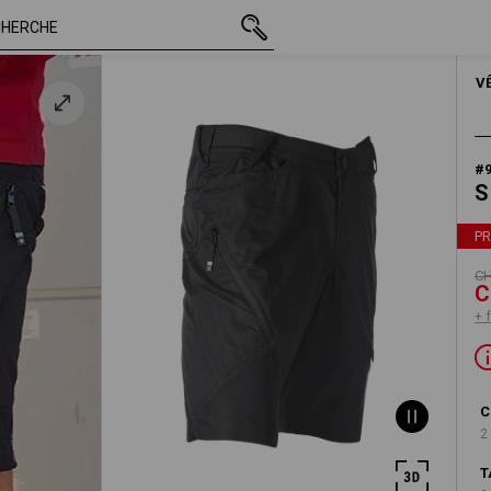
TTC
CHF 71.90
54
r
CHF 37.90
+ frais d'expéditio
HOM
V
#
S
P
CH
C
+ 
C
2
T