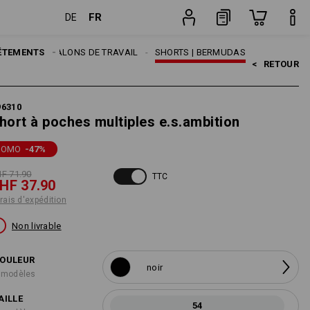
FR
DE
n
Pièce
MES
ÊTEMENTS
PANTALONS DE TRAVAIL
SHORTS | BERMUDAS
<   
RETOUR
96310
hort à poches multiples e.s.ambition
ROMO
-47
%
F 71.90
TTC
HF 37.90
frais d'expédition
Non livrable
OULEUR
noir
 modèles
AILLE
54