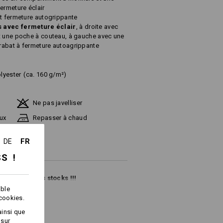
ermeture éclair
et fermeture autogrippante
s avec fermeture éclair
, à droite avec
t une poche à couteau, à gauche avec une
rabat à fermeture autoagrippante
lyester
(ca. 160 g/m²)
Ne pas javelliser
ux
Repasser à chaud
FR
DE
SS !
en fonction des stocks !!!
able
 cookies.
ainsi que
 sur