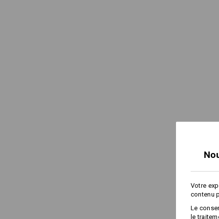
Nou
Votre exp
contenu p
Le consen
le traite