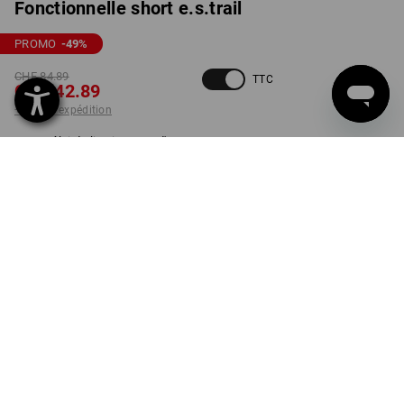
Fonctionnelle short e.s.trail
PROMO
-49
%
CHF 84.89
TTC
CHF 42.89
+ frais d'expédition
Délai de livraison est d'env.
3 à 5 jours ouvrables
COULEUR
TAILLE
46
choisir
choisir
noir / jaune acide
Pièce
LIVRAISON EN FONCTION DES STOCKS!