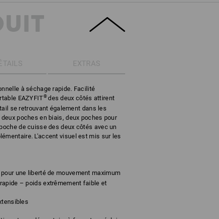
DUIT
ÉTAILS
EXTRAS
nnelle à séchage rapide. Facilité
®
ortable EAZYFIT
des deux côtés attirent
étail se retrouvant également dans les
: deux poches en biais, deux poches pour
, poche de cuisse des deux côtés avec un
émentaire. L'accent visuel est mis sur les
®
pour une liberté de mouvement maximum
rapide – poids extrêmement faible et
xtensibles