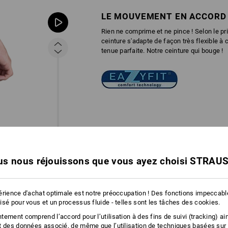
LE MOUVEMENT EN ACCORD
Rien ne comprime et ne pince ! Selon le p
ceinture s'adapte de façon très flexible 
tenue parfaite. Notre ceinture qui bouge !
s nous réjouissons que vous ayez choisi STRAU
érience d'achat optimale est notre préoccupation ! Des fonctions impeccab
isé pour vous et un processus fluide - telles sont les tâches des cookies.
ement comprend l’accord pour l’utilisation à des fins de suivi (tracking) ain
t des données associé, de même que l’utilisation de techniques basées sur