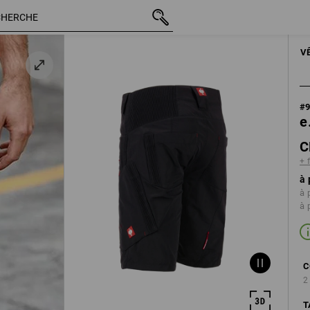
TTC
CHF 79.90
44
+ frais d'expédi
HOM
V
#
e
C
+ 
à 
à 
à 
C
2
T