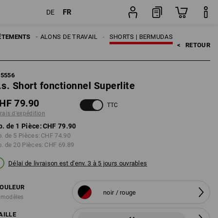
FR
DE
tion
Pièce
MES
ÊTEMENTS
PANTALONS DE TRAVAIL
SHORTS | BERMUDAS
<   
RETOUR
95556
.s. Short fonctionnel Superlite
HF 79.90
TTC
frais d'expédition
p. de 1 Pièce:
CHF 79.90
p. de 5 Pièces:
CHF 74.90
p. de 20 Pièces:
CHF 69.89
Délai de livraison est d'env. 3 à 5 jours ouvrables
OULEUR
noir / rouge
 modèles
AILLE