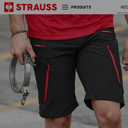
PRODUITS
e.s. Short fonctionnel
noir /
Superlite
rouge