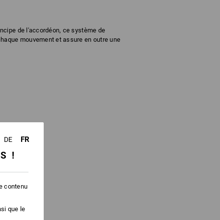
rincipe de l'accordéon, ce système de
à chaque mouvement et assure en outre une
FR
DE
SS !
le contenu
si que le