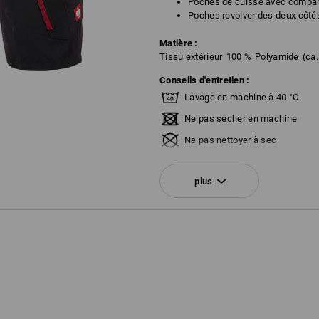
Poches de cuisse avec compart
Poches revolver des deux côtés
Matière :
Tissu extérieur
100
%
Polyamide
(ca
Conseils d'entretien :
Lavage en machine à 40 °C
Ne pas sécher en machine
Ne pas nettoyer à sec
plus
!!! Article de saison !!! Livraison en 
Personnalisation :
Service de logos