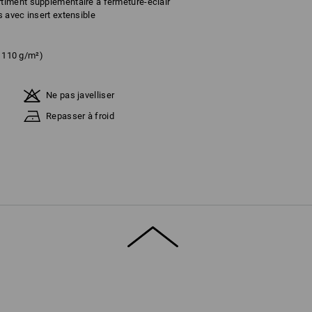
iment supplémentaire à fermeture-éclair
 avec insert extensible
. 110 g/m²)
Ne pas javelliser
Repasser à froid
fonction des stocks !!!