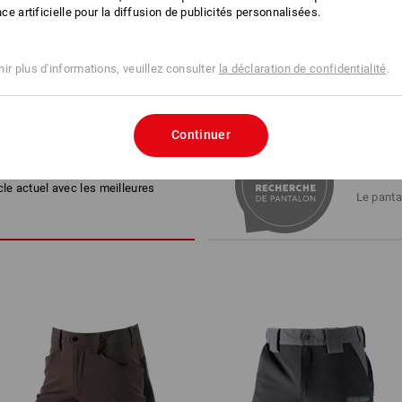
ence artificielle pour la diffusion de publicités personnalisées.
 D'ACHAT
ir plus d'informations, veuillez consulter
la déclaration de confidentialité
.
Continuer
ES ALTERNATIVES
RECHE
cle actuel avec les meilleures
Le panta