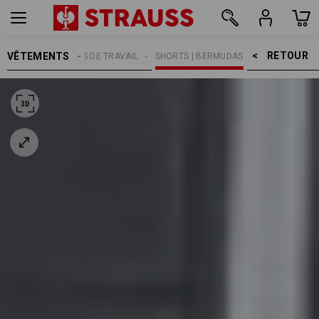
RETOUR    >
VÊTEMENTS
MMES
PANTALONS DE TRAVAIL
SHORTS | BERMUDAS