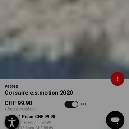
#
65913
Corsaire e.s.motion 2020
CHF 99.90
TTC
+ frais d'expédition
à p. de 1 Pièce:
CHF 99.90
à p. de 3 Pièces:
CHF 93.90
à p. de 10 Pièces:
CHF 88.89