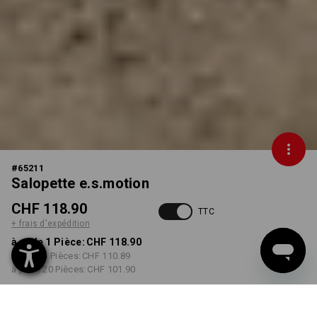
#
65211
Salopette e.s.motion
CHF 118.90
TTC
+ frais d'expédition
à p. de 1 Pièce:
CHF 118.90
à p. de 5 Pièces:
CHF 110.89
à p. de 20 Pièces:
CHF 101.90
Délai de livraison est d'env.
3 à 5 jours ouvrables