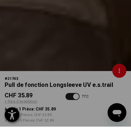
#
21743
Pull de fonction Longsleeve UV e.s.trail
CHF 35.89
TTC
+ frais d'expédition
à p. de 1 Pièce:
CHF 35.89
à p. de 3 Pièces:
CHF 33.89
à p. de 10 Pièces:
CHF 32.89
Livrable à p. de la semaine