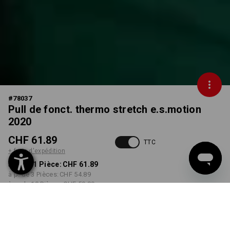
#
78037
Pull de fonct. thermo stretch e.s.motion
2020
CHF 61.89
TTC
+ frais d'expédition
à p. de 1 Pièce:
CHF 61.89
à p. de 3 Pièces:
CHF 54.89
à p. de 10 Pièces:
CHF 50.89
Délai de livraison est d'env.
3 à 5 jours ouvrables