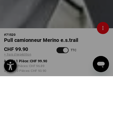
#
71520
Pull camionneur Merino e.s.trail
CHF 99.90
TTC
+ frais d'expédition
à p. de 1 Pièce:
CHF 99.90
à p. de 3 Pièces:
CHF 96.89
à p. de 10 Pièces:
CHF 93.90
Délai de livraison est d'env.
3 à 5 jours ouvrables
COULEUR
TAILLE
XS
choisir
choisir