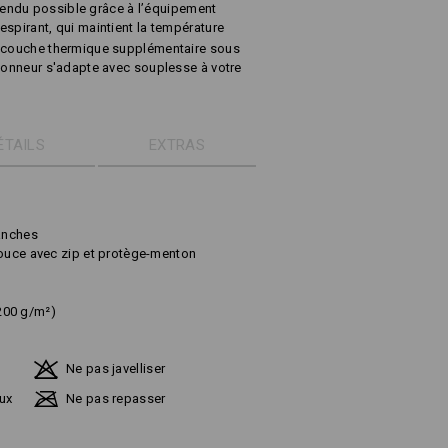
t rendu possible grâce à l’équipement
respirant, qui maintient la température
e couche thermique supplémentaire sous
mionneur s'adapte avec souplesse à votre
ÉTAILS
EXTRAS
manches
douce avec zip et protège-menton
 200 g/m²)
Ne pas javelliser
ux
Ne pas repasser