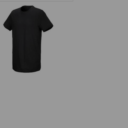
.s. T-Shirt cotton stretch, long fit