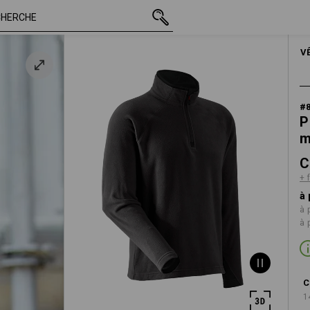
TTC
CHF 30.89
XS
r
+ frais d'expéditio
V
#
P
m
C
+ 
à 
à 
à 
C
1