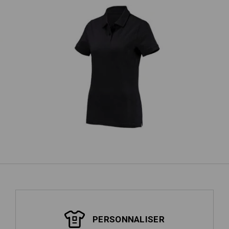
mes
e.s. Polo cotton, femmes
e.
PERSONNALISER