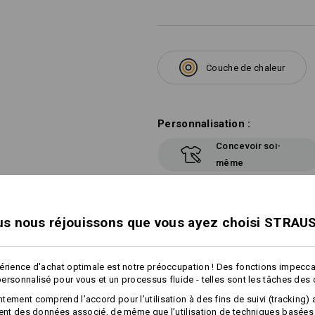
Couche de chaleur
Personnalisation :
Concevoir soi-
même
s nous réjouissons que vous ayez choisi STRAU
TCH
érience d'achat optimale est notre préoccupation ! Des fonctions impecc
ersonnalisé pour vous et un processus fluide - telles sont les tâches des
tement comprend l’accord pour l’utilisation à des fins de suivi (tracking) 
ment des données associé, de même que l’utilisation de techniques basées