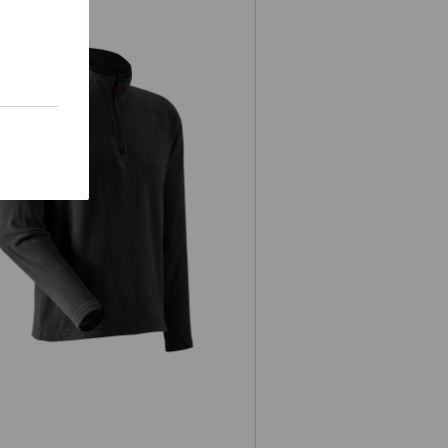
Pull camionneur en laine polaire
dryplexx® micro