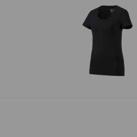
e.s. T-shirt cotton stretch, fem