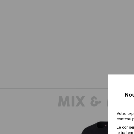
Nou
MIX & MA
Votre exp
contenu p
Le consen
le traite