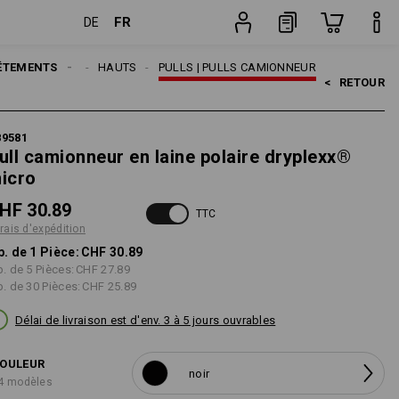
FR
DE
n
Pièce
ÊTEMENTS
HOMMES
HAUTS
PULLS | PULLS CAMIONNEUR
<   
RETOUR
89581
ull camionneur en laine polaire dryplexx®
icro
HF 30.89
TTC
frais d'expédition
p. de 1 Pièce:
CHF 30.89
p. de 5 Pièces:
CHF 27.89
p. de 30 Pièces:
CHF 25.89
Délai de livraison est d'env. 3 à 5 jours ouvrables
OULEUR
noir
4 modèles