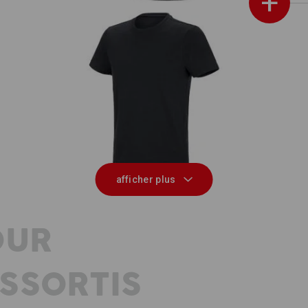
+
e.s. T-shirt fonctionnel poly cotton
e
afficher plus
OUR
SSORTIS