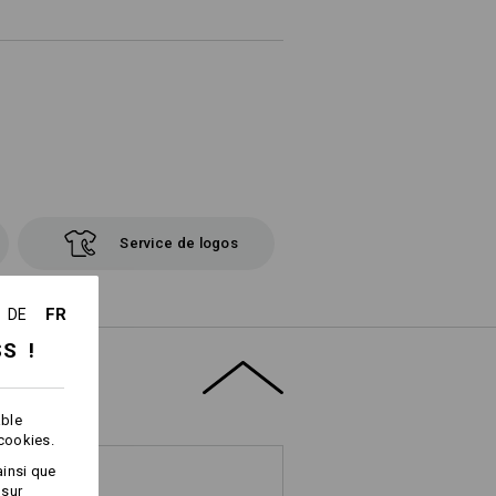
Service de logos
FR
DE
SS !
able
 cookies.
ainsi que
 sur