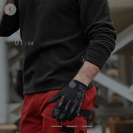
01
/
04