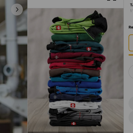
T
1
Re