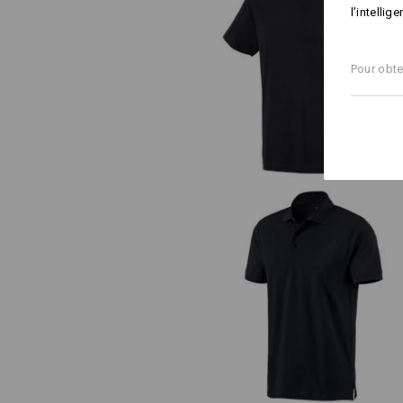
l’intellig
e.s. T-shirt cotton
Pour obte
e.s. Polo cotton