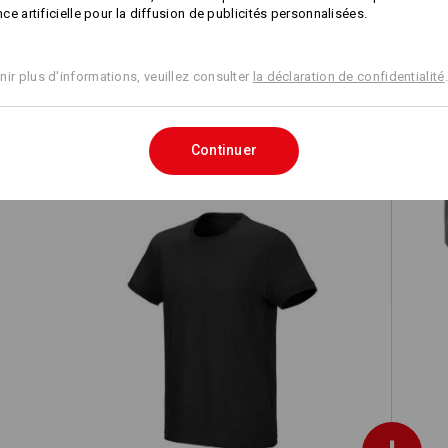
ence artificielle pour la diffusion de publicités personnalisées.
O2 Chaussures de travail e.s. Minkar II
nir plus d'informations, veuillez consulter
la déclaration de confidentialité
.
Continuer
e.s. T-Shirt cotton stretch