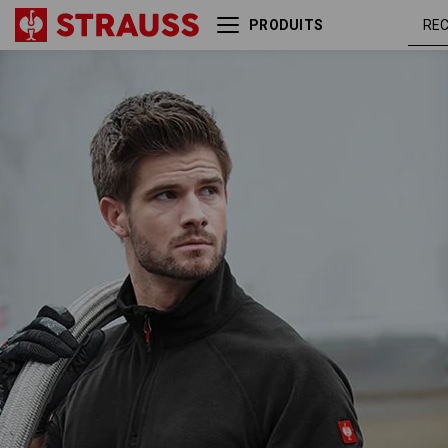
PRODUITS
Pull camionneur en laine
noi
polaire dryplexx® micro