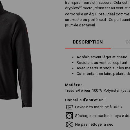
transpirer leurs utilisateurs. Cela es
®
dryplexx
micro, résistant au vent et 
corporelle en équilibre. Idéal comm
une veste ou porté seul : Ce pull ca
journée de travail.
DESCRIPTION
D
Agréablement léger et chaud
Résistant au vent et respirant
Avec inserts stretch sur les 
Col montant en laine polaire 
Matière :
Tissu extérieur
100
%
Polyester
(ca.
Conseils d'entretien :
Lavage en machine à 30 °C
Séchage en machine - cycle do
Ne pas nettoyer à sec