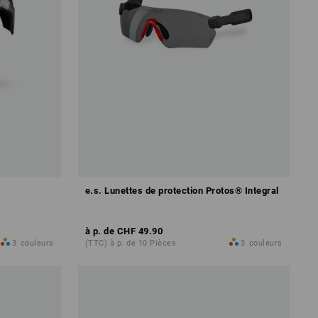
e.s. Lunettes de protection Protos® Integral
à p. de
CHF 49.90
3
couleurs
(TTC) à p. de 10 Pièces
3
couleurs