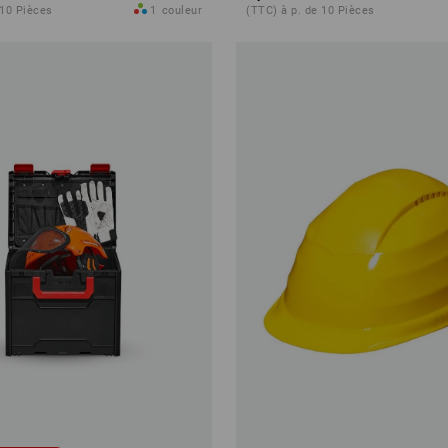
 10 Pièces
1
couleur
(TTC) à p. de 10 Pièces