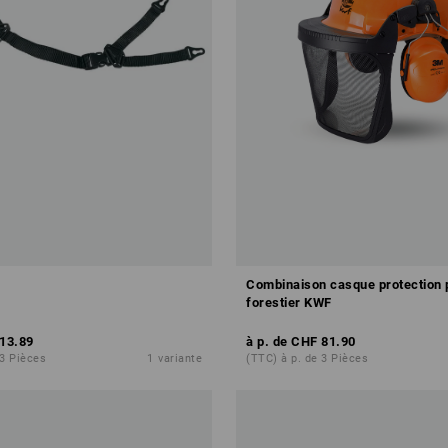
Combinaison casque protection 
forestier KWF
13.89
à p. de
CHF 81.90
 3 Pièces
1
variante
(TTC) à p. de 3 Pièces