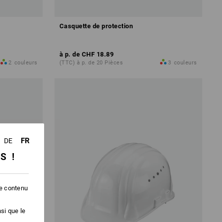
Casquette de protection
à p. de
CHF 18.89
2
couleurs
(TTC) à p. de 20 Pièces
3
couleurs
FR
DE
SS !
le contenu
si que le