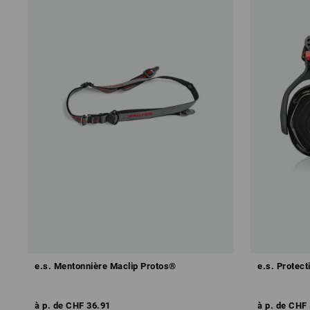
e.s. Mentonnière Maclip Protos®
e.s. Protect
à p. de
CHF 36.91
à p. de
CHF 