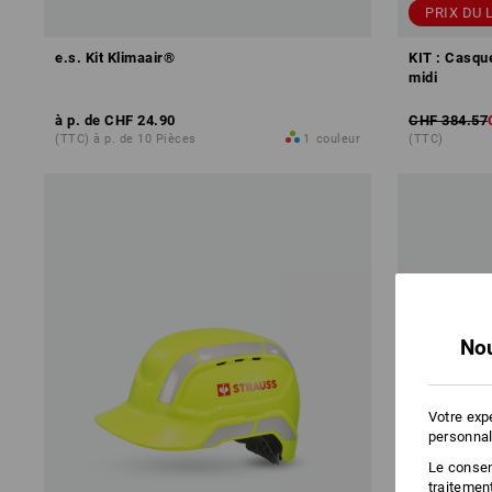
PRIX DU 
e.s. Kit Klimaair®
KIT : Casq
midi
à p. de
CHF 24.90
CHF 384.57
(TTC) à p. de 10 Pièces
1
couleur
(TTC)
Nou
Votre exp
personnal
Le consent
traitemen