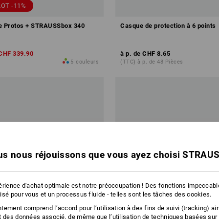
LOT -11%
ue Protos + STRAUSSbox 340
Casque de protection à 6 points
CHF 339.90
à p. de
CHF 8.65
5
couleurs
(TTC) à p. de 48 Pièces
s nous réjouissons que vous ayez choisi STRAU
érience d'achat optimale est notre préoccupation ! Des fonctions impeccab
isé pour vous et un processus fluide - telles sont les tâches des cookies.
ement comprend l’accord pour l’utilisation à des fins de suivi (tracking) ain
t des données associé, de même que l’utilisation de techniques basées sur