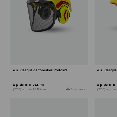
e.s. Casque de forestier Protos®
e.s. Casque
à p. de
CHF 244.90
à p. de
CHF 
(TTC) à p. de 10 Pièces
5
couleurs
(TTC) à p. de