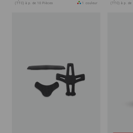
(TTC) à p. de 10 Pièces
1
couleur
(TTC) à p. de