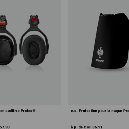
ion auditive Protos®
e.s. Protection pour la nuque Pr
57.90
à p. de
CHF 36.91