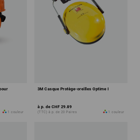
pour
3M Casque Protège-oreilles Optime I
à p. de
CHF 29.89
1
couleur
(TTC) à p. de 20 Paires
1
couleur