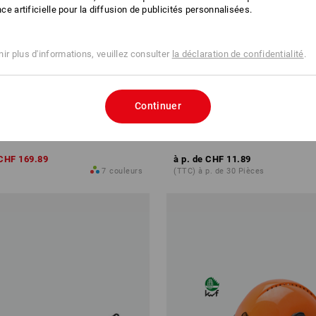
ence artificielle pour la diffusion de publicités personnalisées.
ir plus d'informations, veuillez consulter
la déclaration de confidentialité
.
LOT -23%
Continuer
de travail
Casque de protection à 4 et 6 po
RAUSSbox 215 midi
CHF 169.89
à p. de
CHF 11.89
7
couleurs
(TTC) à p. de 30 Pièces