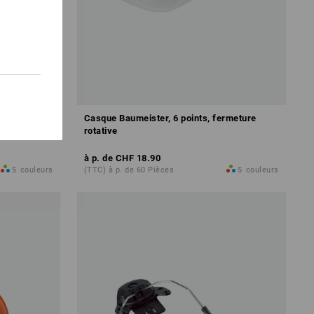
ints
Casque Baumeister, 6 points, fermeture
rotative
à p. de
CHF 18.90
5
couleurs
(TTC) à p. de 60 Pièces
5
couleurs