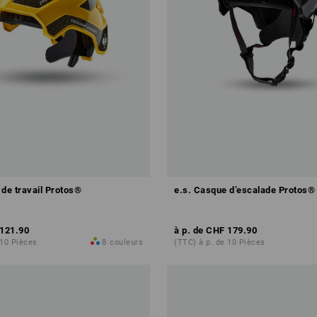
 de travail Protos®
e.s. Casque d’escalade Protos®
121.90
à p. de
CHF 179.90
 10 Pièces
8
couleurs
(TTC) à p. de 10 Pièces