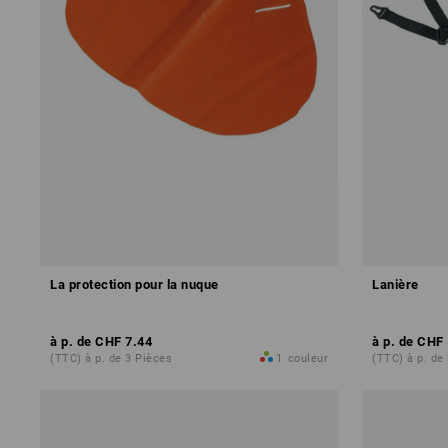
La protection pour la nuque
Lanière
à p. de
CHF 7.44
à p. de
CHF 
(TTC) à p. de 3 Pièces
1
couleur
(TTC) à p. de