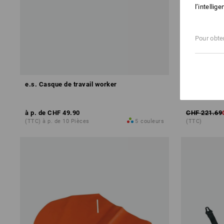
l’intellig
Pour obten
PRIX DU 
e.s. Casque de travail worker
e.s. Casque 
Protos®+ST
à p. de
CHF 49.90
CHF 221.69
(TTC) à p. de 10 Pièces
5
couleurs
(TTC)