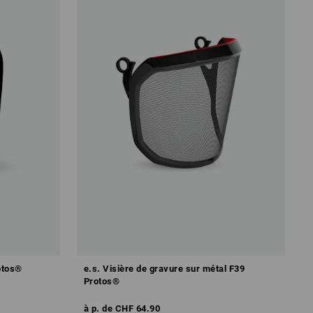
otos®
e.s. Visière de gravure sur métal F39
Protos®
à p. de
CHF 64.90