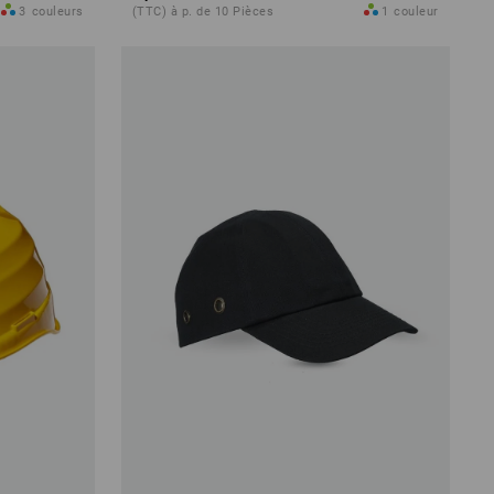
3
couleurs
(TTC) à p. de 10 Pièces
1
couleur