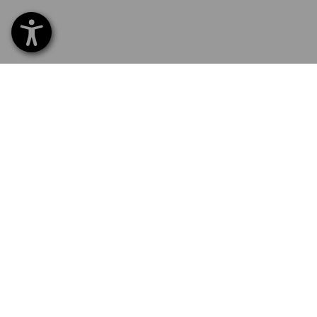
SERVICE 0800 800 336
SERVI
Home
Livrais
INSCRIPTION À LA NEWSLETTER
Echang
Règlem
LANGUE
Catalo
Service
FR
DE
E-Proc
Newslet