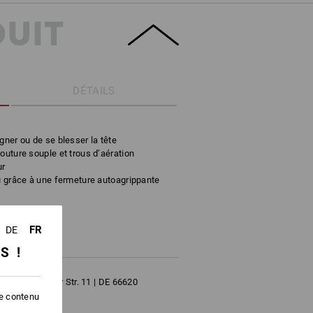
DUIT
DÉTAILS
gner ou de se blesser la tête
outure souple et trous d’aération
ur
nu grâce à une fermeture autoagrippante
FR
DE
SS !
bH | Kasteler Str. 11 | DE 66620
le contenu