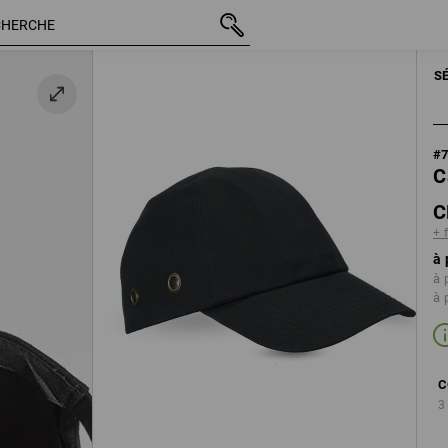
TTC
CHF 20.90
noir
+ frais d'expédition
S
#
C
C
+ 
à 
à 
à 
C
3