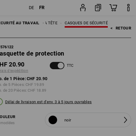
FR
DE
Pièce
ÉCURITÉ AU TRAVAIL
PROTECTION DE LA TÊTE
CASQUES DE SÉCURITÉ
<   
RETOUR
7576122
asquette de protection
HF 20.90
TTC
frais d'expédition
p. de 1 Pièce:
CHF 20.90
p. de 5 Pièces:
CHF 19.89
p. de 20 Pièces:
CHF 18.89
Délai de livraison est d'env. 3 à 5 jours ouvrables
OULEUR
noir
 modèles