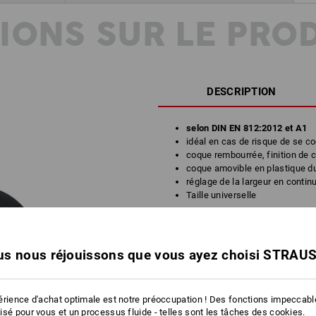
IONS SUR LE PRO
DESCRIPTION
selon
DIN EN 812:2012 et A1
idéal en cas de risque de se co
coque rembourrée, finition de c
coque amovible en plastique d
réglage de la largeur en conti
Taille universelle
Matière :
Tissu extérieur
100
%
Coton
s nous réjouissons que vous ayez choisi STRAU
Informations sur le fabricant:
ENHA Gm
Nonnweiler | service@enha.com
érience d'achat optimale est notre préoccupation ! Des fonctions impeccab
isé pour vous et un processus fluide - telles sont les tâches des cookies.