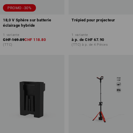
PROMO -30%
18,0 V Sphère sur batterie
Trépied pour projecteur
éclairage hybride
1
variante
1
variante
CHF 169.89
CHF 118.80
à p. de
CHF 67.90
(TTC)
(TTC) à p. de 4 Pièces