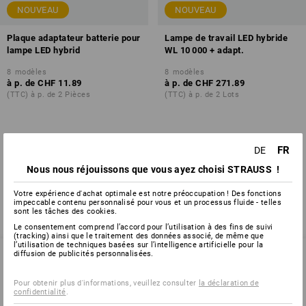
NOUVEAU
NOUVEAU
Plaque adaptateur batterie pour
Lampe de travail LED hybride
lampe LED hybrid
WL 10 000 + adapt.
8
modèles
8
modèles
à p. de
CHF 11.89
à p. de
CHF 271.89
(TTC) à p. de 2 Pièces
(TTC) à p. de 2 Lots
FR
DE
Vous avez déjà consulté 4 articles sur un total de 4 articles.
Nous nous réjouissons que vous ayez choisi STRAUSS !
Votre expérience d'achat optimale est notre préoccupation ! Des fonctions
impeccable contenu personnalisé pour vous et un processus fluide - telles
sont les tâches des cookies.
Le consentement comprend l’accord pour l’utilisation à des fins de suivi
(tracking) ainsi que le traitement des données associé, de même que
l’utilisation de techniques basées sur l’intelligence artificielle pour la
diffusion de publicités personnalisées.
SERVICE 0800 800 336
Pour obtenir plus d'informations, veuillez consulter
la déclaration de
confidentialité
.