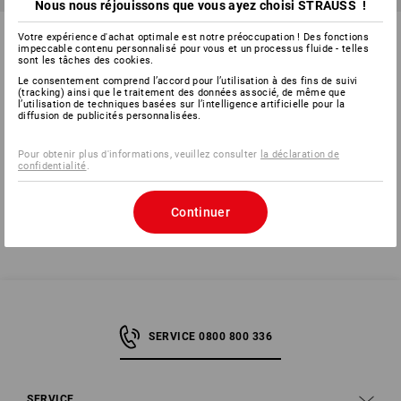
Nous nous réjouissons que vous ayez choisi STRAUSS !
Brosse de nettoyage
e.s. Bross à cirer
Votre expérience d'achat optimale est notre préoccupation ! Des fonctions
impeccable contenu personnalisé pour vous et un processus fluide - telles
sont les tâches des cookies.
1
variante
2
modèles
à p. de
CHF 2.94
à p. de
CHF 2.25
Le consentement comprend l’accord pour l’utilisation à des fins de suivi
(TTC) à p. de 30 Pièces
(TTC) à p. de 10 Pièces
(tracking) ainsi que le traitement des données associé, de même que
l’utilisation de techniques basées sur l’intelligence artificielle pour la
diffusion de publicités personnalisées.
Pour obtenir plus d'informations, veuillez consulter
la déclaration de
Vous avez déjà consulté 6 articles sur un total de 6 articles.
confidentialité
.
Continuer
SERVICE 0800 800 336
SERVICE