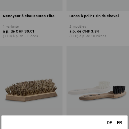
Nettoyeur à chaussures Elite
Bross à polir Crin de cheval
1
variante
2
modèles
à p. de
CHF 30.01
à p. de
CHF 3.84
(TTC) à p. de 5 Pièces
(TTC) à p. de 10 Pièces
FR
DE