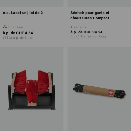
e.s. Lacet uni, lot de 2
Séchoir pour gants et
chaussures Compact
1
couleur
1
variante
à p. de
CHF 94.24
à p. de
CHF 4.54
(TTC) à p. de 2 Pièces
(TTC) à p. de 3 Lot