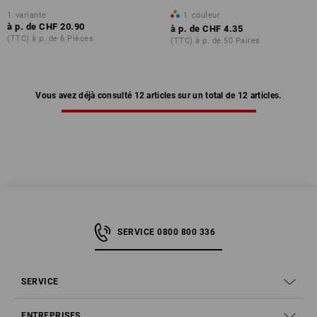
1
variante
1
couleur
à p. de
CHF 20.90
à p. de
CHF 4.35
(TTC) à p. de 6 Pièces
(TTC) à p. de 50 Paires
Vous avez déjà consulté 12 articles sur un total de 12 articles.
SERVICE 0800 800 336
SERVICE
ENTREPRISES