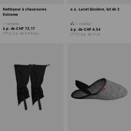
Nettoyeur à chaussures
e.s. Lacet bicolore, lot de 2
Extreme
1
variante
1
couleur
à p. de
CHF 72.17
à p. de
CHF 4.54
(TTC) à p. de 2 Pièces
(TTC) à p. de 3 Lot