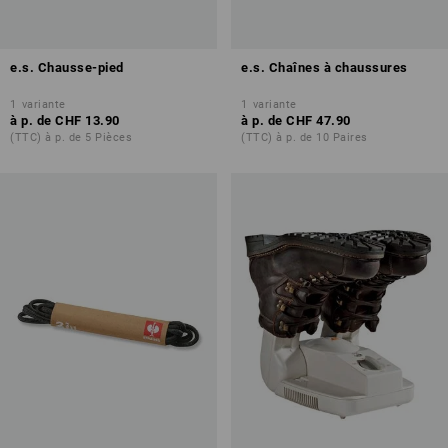
e.s. Chausse-pied
e.s. Chaînes à chaussures
1
variante
1
variante
à p. de
CHF 13.90
à p. de
CHF 47.90
(TTC) à p. de 5 Pièces
(TTC) à p. de 10 Paires