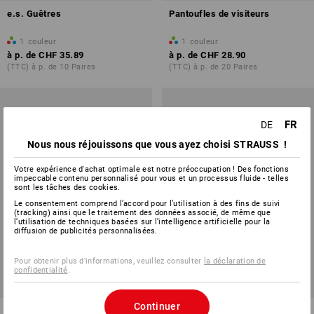
e.s. Guêtres
Pantoufles de visiteurs
1
couleur
1
couleur
à p. de
CHF 35.89
à p. de
CHF 28.90
(TTC) à p. de 10 Paires
(TTC) à p. de 20 Paires
FR
DE
Nous nous réjouissons que vous ayez choisi STRAUSS !
Votre expérience d'achat optimale est notre préoccupation ! Des fonctions
impeccable contenu personnalisé pour vous et un processus fluide - telles
sont les tâches des cookies.
Le consentement comprend l’accord pour l’utilisation à des fins de suivi
(tracking) ainsi que le traitement des données associé, de même que
l’utilisation de techniques basées sur l’intelligence artificielle pour la
diffusion de publicités personnalisées.
Pour obtenir plus d'informations, veuillez consulter
la déclaration de
confidentialité
.
Continuer
Semelle chauffante
Chauffe-orteils