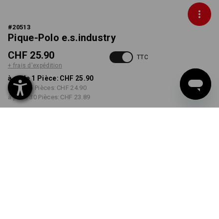
#
20513
Pique-Polo e.s.industry
CHF 25.90
TTC
+ frais d'expédition
à p. de 1 Pièce:
CHF 25.90
à p. de 5 Pièces:
CHF 24.90
à p. de 30 Pièces:
CHF 23.89
Délai de livraison est d'env.
3 à 5 jours ouvrables
COULEUR
TAILLE
S
choisir
choisir
vert
Remise sur quantité