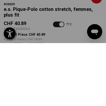
#
20239
e.s. Pique-Polo cotton stretch, femmes,
plus fit
CHF 40.89
TTC
+ frais d'expédition
à p. de 1 Pièce:
CHF 40.89
à p. de 3 Pièces:
CHF 38.89
à p. de 10 Pièces:
CHF 37.89
Délai de livraison est d'env.
3 à 5 jours ouvrables
COULEUR
TAILLE
M
choisir
choisir
cobalt
Remise sur quantité