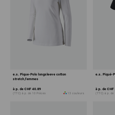
e.s. Pique-Polo longsleeve cotton
e.s. Piqué-P
stretch,femmes
à p. de
CHF 40.89
à p. de
CHF 
(TTC) à p. de 10 Pièces
13
couleurs
(TTC) à p. de