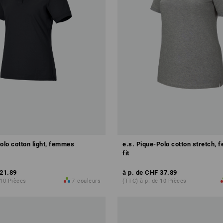
olo cotton light, femmes
e.s. Pique-Polo cotton stretch, 
fit
21.89
à p. de
CHF 37.89
 10 Pièces
7
couleurs
(TTC) à p. de 10 Pièces