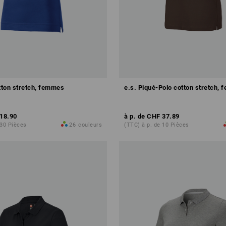
otton stretch, femmes
e.s. Piqué-Polo cotton stretch,
18.90
à p. de
CHF 37.89
 30 Pièces
26
couleurs
(TTC) à p. de 10 Pièces