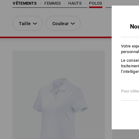
VÊTEMENTS
FEMMES
HAUTS
POLOS
Taille
Couleur
Nou
Votre exp
personnal
Le consent
traitemen
l’intellig
Pour obten