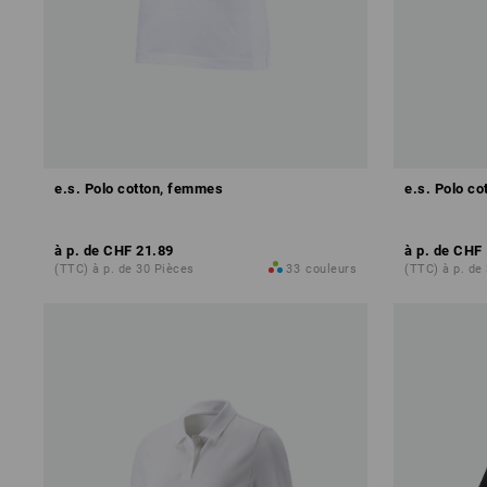
e.s. Polo cotton, femmes
e.s. Polo c
à p. de
CHF 21.89
à p. de
CHF 
(TTC) à p. de 30 Pièces
33
couleurs
(TTC) à p. de