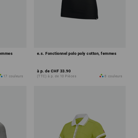
 femmes
e.s. Fonctionnel polo poly cotton, femmes
à p. de
CHF 33.90
17
couleurs
(TTC) à p. de 10 Pièces
8
couleurs