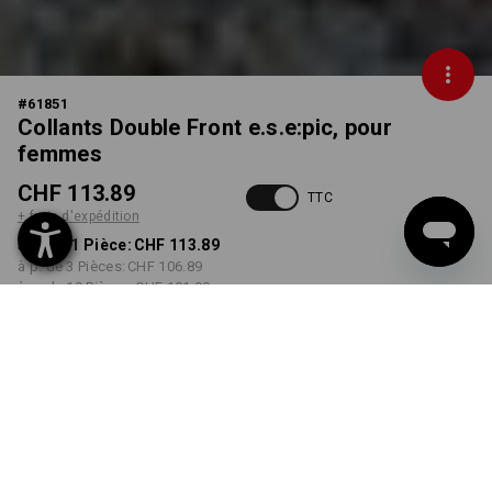
#
61851
Collants Double Front e.s.e:pic, pour
femmes
CHF 113.89
TTC
+ frais d'expédition
à p. de 1 Pièce:
CHF 113.89
à p. de 3 Pièces:
CHF 106.89
à p. de 10 Pièces:
CHF 101.90
Délai de livraison est d'env.
34 à 35 semaines
COULEUR
TAILLE
36
choisir
choisir
gris carbone