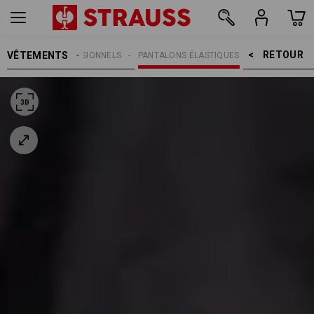
RETOUR    >
VÊTEMENTS
PANTALONS PROFESSIONNELS
PANTALONS ÉLASTIQUES