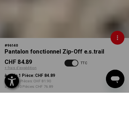
#
96140
Pantalon fonctionnel Zip-Off e.s.trail
CHF 84.89
TTC
+ frais d'expédition
à p. de 1 Pièce:
CHF 84.89
à p. de 3 Pièces:
CHF 81.90
à p. de 10 Pièces:
CHF 76.89
Livrable à p. de la semaine
36
COULEUR
TAILLE
46
choisir
choisir